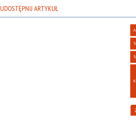
UDOSTĘPNIJ ARTYKUŁ
A
T
T
K