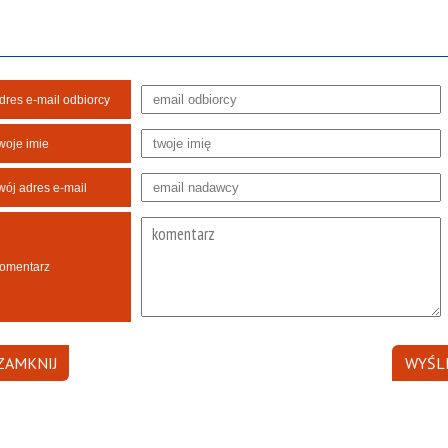
dres e-mail odbiorcy
woje imie
wój adres e-mail
omentarz