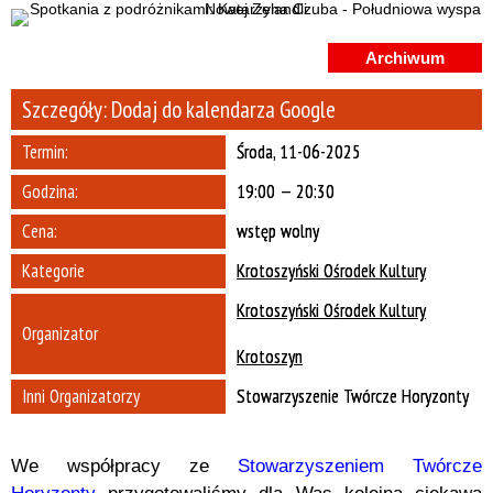
Miejsce
Archiwum
Organizator
Szczegóły:
Dodaj do kalendarza Google
Promowane
Termin:
Środa, 11-06-2025
Godzina:
19:00 — 20:30
Cena:
wstęp wolny
Kategorie
Krotoszyński Ośrodek Kultury
Krotoszyński Ośrodek Kultury
Organizator
Krotoszyn
Inni Organizatorzy
Stowarzyszenie Twórcze Horyzonty
We współpracy ze
Stowarzyszeniem Twórcze