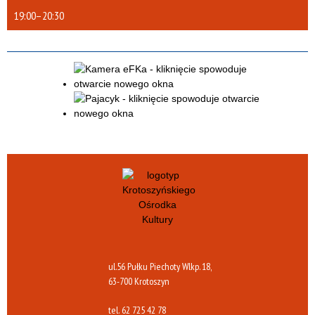
19:00
–
20:30
ul.56 Pułku Piechoty Wlkp. 18,
63-700 Krotoszyn
tel.
62 725 42 78