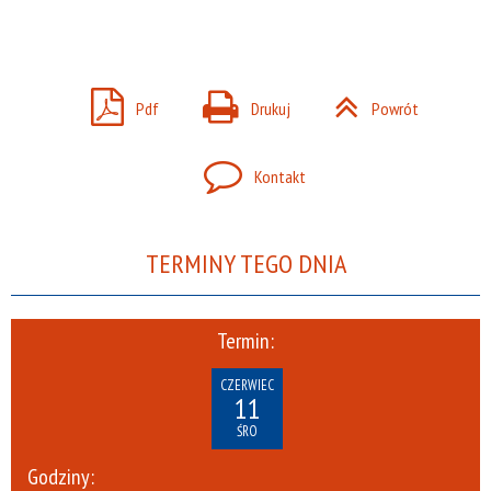
Pdf
Drukuj
Powrót
Kontakt
TERMINY TEGO DNIA
Termin:
CZERWIEC
11
ŚRO
Godziny: