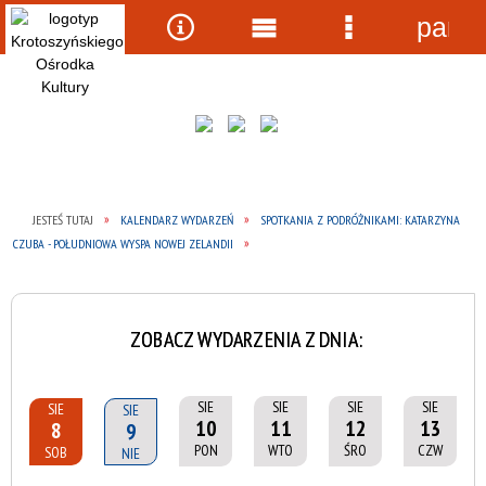
panel
Wyszukiwarka
Narzędzia
Menu
Menu
główne
szczegółow
JESTEŚ TUTAJ
KALENDARZ WYDARZEŃ
SPOTKANIA Z PODRÓŻNIKAMI: KATARZYNA
CZUBA - POŁUDNIOWA WYSPA NOWEJ ZELANDII
ZOBACZ WYDARZENIA Z DNIA:
SIE
SIE
SIE
SIE
SIE
SIE
10
11
12
13
8
9
PON
WTO
ŚRO
CZW
SOB
NIE