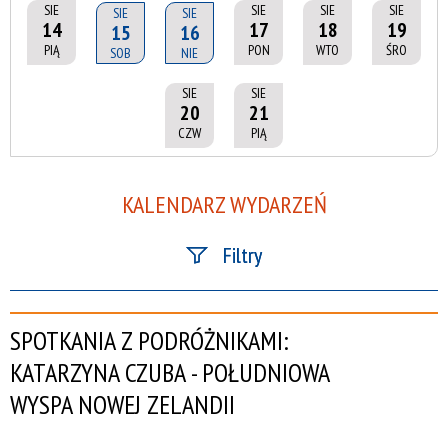
SIE
SIE
SIE
SIE
SIE
SIE
14
17
18
19
15
16
PIĄ
PON
WTO
ŚRO
SOB
NIE
SIE
SIE
20
21
CZW
PIĄ
KALENDARZ WYDARZEŃ
Filtry
Szukana fraza
SPOTKANIA Z PODRÓŻNIKAMI:
Kategoria
KATARZYNA CZUBA - POŁUDNIOWA
WYSPA NOWEJ ZELANDII
Trwające w zakresie
—