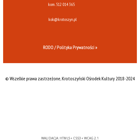
kom.
512 014 365
kok@krotoszyn.pl
RODO / Polityka Prywatności »
© Wszelkie prawa zastrzeżone,
Krotoszyński Ośrodek Kultury 2018-2024
WALIDACJA:
HTML5
+
CSS3
+
WCAG 2.1