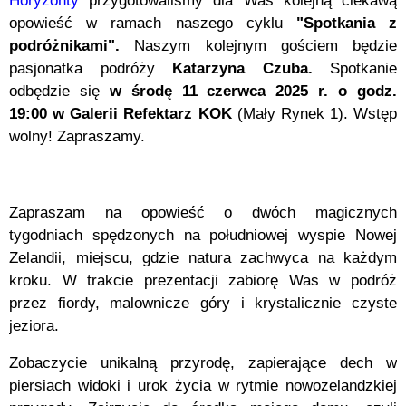
Horyzonty
przygotowaliśmy dla Was kolejną ciekawą
opowieść w ramach naszego cyklu
"Spotkania z
podróżnikami".
Naszym kolejnym gościem będzie
pasjonatka podróży
Katarzyna Czuba.
Spotkanie
odbędzie się
w środę 11 czerwca 2025 r. o godz.
19:00 w Galerii Refektarz KOK
(Mały Rynek 1). Wstęp
wolny! Zapraszamy.
Zapraszam na opowieść o dwóch magicznych
tygodniach spędzonych na południowej wyspie Nowej
Zelandii, miejscu, gdzie natura zachwyca na każdym
kroku. W trakcie prezentacji zabiorę Was w podróż
przez fiordy, malownicze góry i krystalicznie czyste
jeziora.
Zobaczycie unikalną przyrodę, zapierające dech w
piersiach widoki i urok życia w rytmie nowozelandzkiej