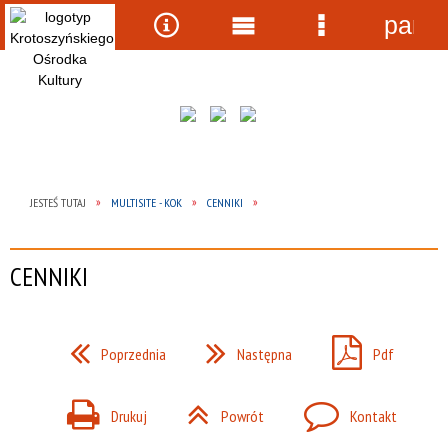
panel
Wyszukiwarka
Narzędzia
Menu
Menu
główne
szczegółow
JESTEŚ TUTAJ
MULTISITE - KOK
CENNIKI
CENNIKI
Poprzednia
Następna
Pdf
Drukuj
Powrót
Kontakt