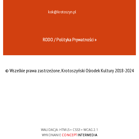
kok@krotoszyn.pl
RODO / Polityka Prywatności »
© Wszelkie prawa zastrzeżone,
Krotoszyński Ośrodek Kultury 2018-2024
WALIDACJA:
HTML5
+
CSS3
+
WCAG 2.1
WYKONANIE
CONCEPT
INTERMEDIA