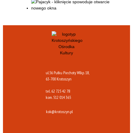
ul.56 Pułku Piechoty Wlkp. 18,
63-700 Krotoszyn
tel.
62 725 42 78
kom.
512 014 365
kok@krotoszyn.pl