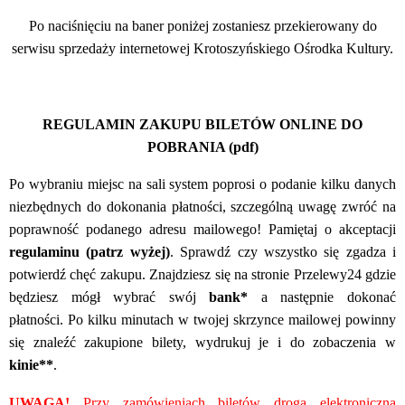
Po naciśnięciu na baner poniżej
zostaniesz przekierowany do
serwisu sprzedaży internetowej Krotoszyńskiego Ośrodka Kultury.
REGULAMIN ZAKUPU BILETÓW ONLINE DO
POBRANIA (pdf)
Po wybraniu miejsc na sali system poprosi o podanie kilku danych
niezbędnych do dokonania płatności,
szczególną uwagę zwróć na
poprawność podanego adresu mailowego!
Pamiętaj o akceptacji
regulaminu (patrz wyżej)
. Sprawdź czy wszystko się zgadza i
potwierdź chęć zakupu. Znajdziesz się na stronie Przelewy24 gdzie
będziesz mógł wybrać
swój
bank*
a następnie dokonać
płatności. Po kilku minutach w twojej skrzynce mailowej powinny
się znaleźć zakupione bilety, wydrukuj je i do zobaczenia w
kinie**
.
UWAGA!
Przy zamówieniach biletów drogą elektroniczną