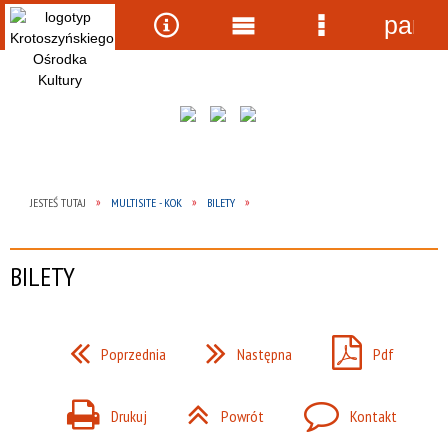
panel
Wyszukiwarka
Narzędzia
Menu
Menu
główne
szczegółow
JESTEŚ TUTAJ
MULTISITE - KOK
BILETY
BILETY
Poprzednia
Następna
Pdf
Drukuj
Powrót
Kontakt