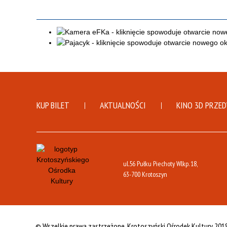
KUP BILET
AKTUALNOŚCI
KINO 3D PRZE
ul.56 Pułku Piechoty Wlkp. 18,
63-700 Krotoszyn
© Wszelkie prawa zastrzeżone,
Krotoszyński Ośrodek Kultury 201