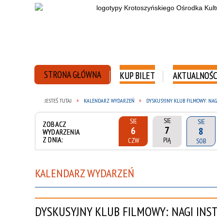
STRONA GŁÓWNA
KUP BILET
AKTUALNOŚC
JESTEŚ TUTAJ
KALENDARZ WYDARZEŃ
DYSKUSYJNY KLUB FILMOWY: NAG
SIE
SIE
SIE
ZOBACZ
7
6
8
WYDARZENIA
Z DNIA:
PIĄ
CZW
SOB
KALENDARZ WYDARZEŃ
DYSKUSYJNY KLUB FILMOWY: NAGI INS