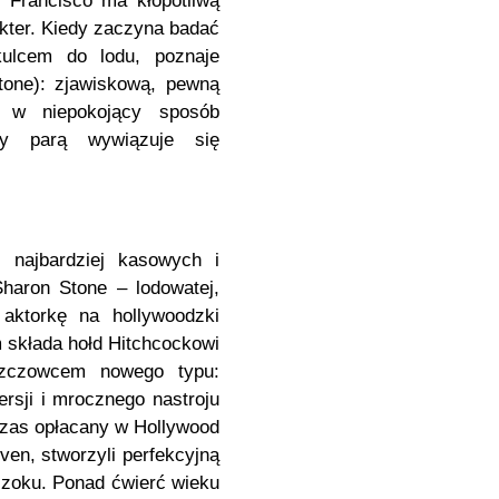
 Francisco ma kłopotliwą
kter. Kiedy zaczyna badać
ulcem do lodu, poznaje
tone): zjawiskową, pewną
ci w niepokojący sposób
zy parą wywiązuje się
z najbardziej kasowych i
haron Stone – lodowatej,
 aktorkę na hollywoodzki
 składa hołd Hitchcockowi
szczowcem nowego typu:
rsji i mrocznego nastroju
wczas opłacany w Hollywood
en, stworzyli perfekcyjną
szoku. Ponad ćwierć wieku