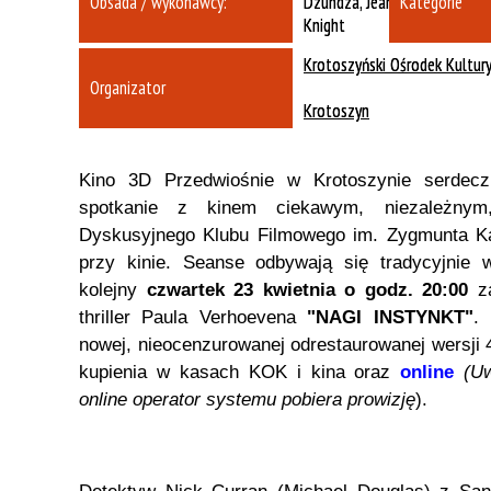
Obsada / wykonawcy:
Dzundza, Jeanne Tripplehorn
Kategorie
Knight
Krotoszyński Ośrodek Kultur
Organizator
Krotoszyn
Kino 3D Przedwiośnie w Krotoszynie serdecz
spotkanie z kinem ciekawym, niezależny
Dyskusyjnego Klubu Filmowego im. Zygmunta Kał
przy kinie. Seanse odbywają się tradycyjnie
kolejny
czwartek 23 kwietnia o godz. 20:00
za
thriller Paula Verhoevena
"NAGI INSTYNKT"
.
nowej, nieocenzurowanej odrestaurowanej wersji 4
kupienia w kasach KOK i kina oraz
online
(Uw
online operator systemu pobiera prowizję
).