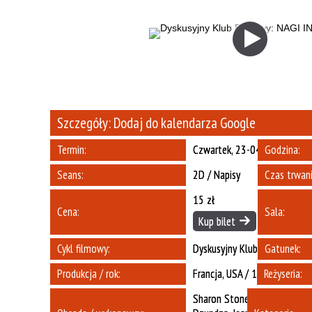
Szczegóły:
Dodaj do kalendarza Google
Termin:
Czwartek, 23-04-2026
Godzina:
Seans:
2D / Napisy
Czas trwani
15 zł
Cena:
Sala:
Kup bilet
Cykl filmowy:
Dyskusyjny Klub Filmowy
Gatunek:
Produkcja / rok:
Francja, USA / 1992
Reżyseria:
Sharon Stone, Michael Dougl