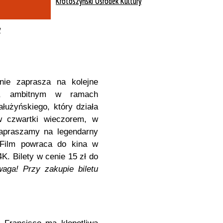
, Wayne
Krotoszyński Ośrodek Kultury
y
nie zaprasza na kolejne
m, ambitnym w ramach
użyńskiego, który działa
 w czwartki wieczorem, w
praszamy na l
egendarny
Film powraca do kina w
K. Bilety w cenie 15 zł do
aga! Przy zakupie biletu