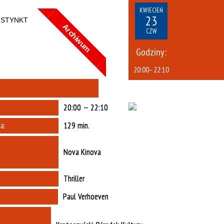
Kategoria
KWIECIEŃ
23
Archiwum
CZW
Trwające w zakresie
—
Godziny:
Miejsce
20:00
–
22:10
Organizator
Promowane
20:00 — 22:10
a:
129 min.
Nova Kinova
Thriller
Paul Verhoeven
as, George