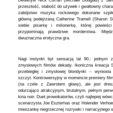
Detektyw Nick Curran (Michael Douglas) z San
przeszłość, słabość do używek i gwałtowny chara
zabójstwo muzyka rockowego dokonane szpik
główną podejrzaną Catherine Tramell (Sharon S
siebie pisarkę i milionerkę, której powieś
przypominają prawdziwe morderstwa. Międ
dwuznaczna erotyczna gra.
Nagi instynkt był sensacją lat 90.: jednym 
zmysłowych filmów dekady. Ikoniczna kreacja S
przebiegłej i zmysłowej blondynki – wyniosła
szczyt. Kontrowersyjny w momencie premiery film
(na czele z Zawrotem głowy), ale jest dre
odurzająco atrakcyjnym, brutalnym, pełnym perwe
kina noir. Duet prowokatorów, czyli najlepiej wó
scenarzysta Joe Eszterhas oraz Holender Verhoev
mieszankę niegrzecznej rozrywki i narracyjnego 