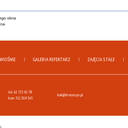
DWIOŚNIE
GALERIA REFEKTARZ
ZAJĘCIA STAŁE
tel.
62 725 42 78
kok@krotoszyn.pl
kom.
512 014 365
8-