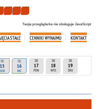
Twoja przeglądarka nie obsługuje JavaScript
AJĘCIA STAŁE
CENNIKI WYNAJMU
KONTAKT
SIE
SIE
SIE
SIE
SIE
17
18
19
15
16
PON
WTO
ŚRO
SOB
NIE