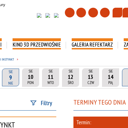
I
KINO 3D PRZEDWIOŚNIE
GALERIA REFEKTARZ
Z
I INSTYNKT
SIE
SIE
SIE
SIE
SIE
SIE
10
11
12
13
14
9
PON
WTO
ŚRO
CZW
PIĄ
NIE
TERMINY TEGO DNIA
Filtry
Szukana fraza
Termin:
TYNKT