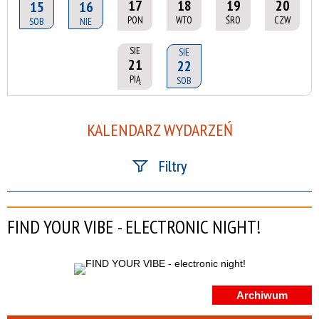
17
18
19
20
15
16
PON
WTO
ŚRO
CZW
SOB
NIE
SIE
SIE
21
22
PIĄ
SOB
KALENDARZ WYDARZEŃ
Filtry
Szukana fraza
FIND YOUR VIBE - ELECTRONIC NIGHT!
Kategoria
Trwające w zakresie
Archiwum
—
Miejsce