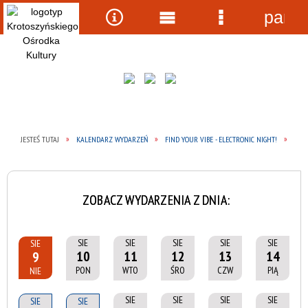
panel
Wyszukiwarka
Narzędzia
Menu
Menu
główne
szczegółow
JESTEŚ TUTAJ
KALENDARZ WYDARZEŃ
FIND YOUR VIBE - ELECTRONIC NIGHT!
ZOBACZ WYDARZENIA Z DNIA:
SIE
SIE
SIE
SIE
SIE
SIE
10
11
12
13
14
9
PON
WTO
ŚRO
CZW
PIĄ
NIE
SIE
SIE
SIE
SIE
SIE
SIE