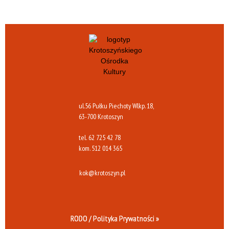
ul.56 Pułku Piechoty Wlkp. 18,
63-700 Krotoszyn
tel.
62 725 42 78
kom.
512 014 365
kok@krotoszyn.pl
RODO / Polityka Prywatności »