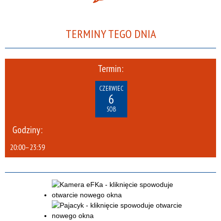
TERMINY TEGO DNIA
Termin:
CZERWIEC
6
SOB
Godziny:
20:00
–
23:59