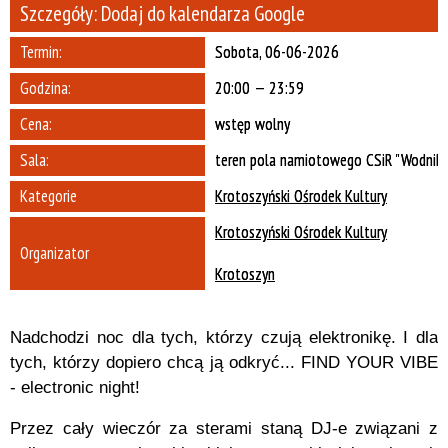
Szczegóły:
Dodaj do kalendarza Google
Termin:
Sobota, 06-06-2026
Organizator
Godzina:
20:00 — 23:59
Promowane
Cena:
wstęp wolny
Sala:
teren pola namiotowego CSiR "Wodnik"
Kategorie
Krotoszyński Ośrodek Kultury
Krotoszyński Ośrodek Kultury
Organizator
Krotoszyn
Nadchodzi noc dla tych, którzy czują elektronikę. I dla
tych, którzy dopiero chcą ją odkryć... FIND YOUR VIBE
- electronic night!
Przez cały wieczór za sterami staną DJ-e związani z