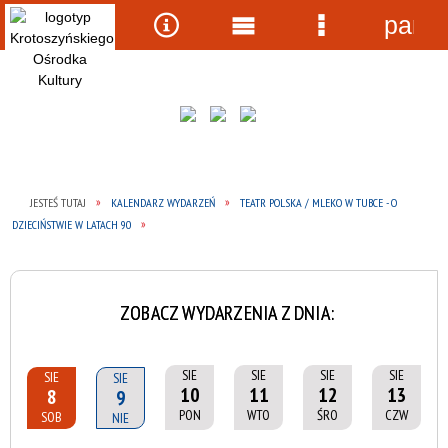
panel
Wyszukiwarka
Narzędzia
Menu
Menu
główne
szczegółow
JESTEŚ TUTAJ
KALENDARZ WYDARZEŃ
TEATR POLSKA / MLEKO W TUBCE - O
DZIECIŃSTWIE W LATACH 90
ZOBACZ WYDARZENIA Z DNIA:
SIE
SIE
SIE
SIE
SIE
SIE
10
11
12
13
8
9
PON
WTO
ŚRO
CZW
SOB
NIE