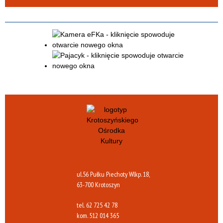
ul.56 Pułku Piechoty Wlkp. 18,
63-700 Krotoszyn
tel.
62 725 42 78
kom.
512 014 365