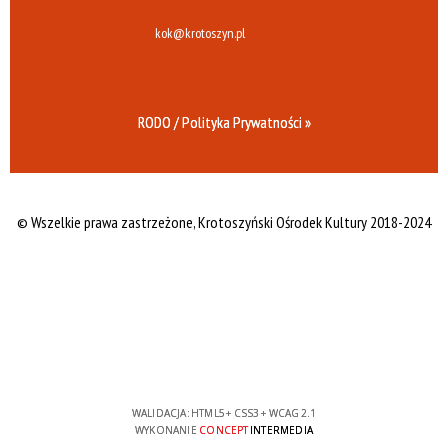
kok@krotoszyn.pl
RODO / Polityka Prywatności »
© Wszelkie prawa zastrzeżone,
Krotoszyński Ośrodek Kultury 2018-2024
WALIDACJA:
HTML5
+
CSS3
+
WCAG 2.1
WYKONANIE
CONCEPT
INTERMEDIA