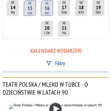
SIE
SIE
SIE
SIE
SIE
SIE
14
17
18
19
15
16
PIĄ
PON
WTO
ŚRO
SOB
NIE
SIE
SIE
20
21
CZW
PIĄ
KALENDARZ WYDARZEŃ
Filtry
Szukana fraza
TEATR POLSKA / MLEKO W TUBCE - O
Kategoria
DZIECIŃSTWIE W LATACH 90
Trwające w zakresie
—