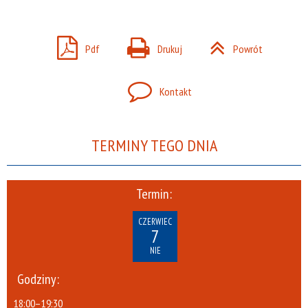
Pdf
Drukuj
Powrót
Kontakt
TERMINY TEGO DNIA
Termin:
CZERWIEC
7
NIE
Godziny:
18:00
–
19:30