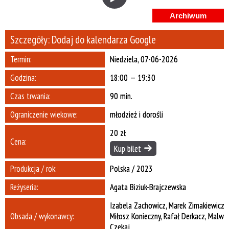
Miejsce
Archiwum
Szczegóły:
Dodaj do kalendarza Google
Organizator
Termin:
Niedziela, 07-06-2026
Promowane
Godzina:
18:00 — 19:30
Czas trwania:
90 min.
Ograniczenie wiekowe:
młodzież i dorośli
20 zł
Cena:
Kup bilet
Produkcja / rok:
Polska / 2023
Reżyseria:
Agata Biziuk-Brajczewska
Izabela Zachowicz, Marek Zimakiewicz,
Obsada / wykonawcy:
Miłosz Konieczny, Rafał Derkacz, Malwi
Czekaj