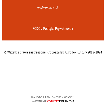
kok@krotoszyn.pl
RODO / Polityka Prywatności »
© Wszelkie prawa zastrzeżone,
Krotoszyński Ośrodek Kultury 2018-2024
WALIDACJA:
HTML5
+
CSS3
+
WCAG 2.1
WYKONANIE
CONCEPT
INTERMEDIA