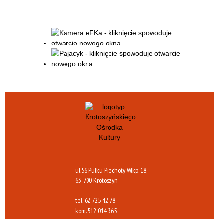
ul.56 Pułku Piechoty Wlkp. 18,
63-700 Krotoszyn
tel.
62 725 42 78
kom.
512 014 365