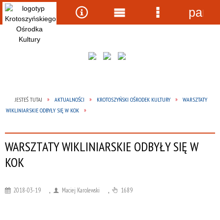
panel
Wyszukiwarka
Narzędzia
Menu
Menu
główne
szczegółow
JESTEŚ TUTAJ
AKTUALNOŚCI
KROTOSZYŃSKI OŚRODEK KULTURY
WARSZTATY
WIKLINIARSKIE ODBYŁY SIĘ W KOK
WARSZTATY WIKLINIARSKIE ODBYŁY SIĘ W
KOK
2018-03-19
,
Maciej Karolewski
,
1689