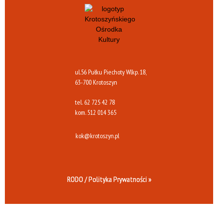
ul.56 Pułku Piechoty Wlkp. 18,
63-700 Krotoszyn
tel.
62 725 42 78
kom.
512 014 365
kok@krotoszyn.pl
RODO / Polityka Prywatności »