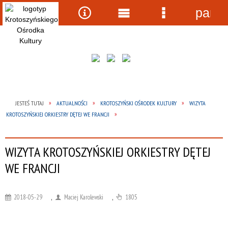
panel
Wyszukiwarka
Narzędzia
Menu
Menu
główne
szczegółow
JESTEŚ TUTAJ
AKTUALNOŚCI
KROTOSZYŃSKI OŚRODEK KULTURY
WIZYTA
KROTOSZYŃSKIEJ ORKIESTRY DĘTEJ WE FRANCJI
WIZYTA KROTOSZYŃSKIEJ ORKIESTRY DĘTEJ
WE FRANCJI
2018-05-29
,
Maciej Karolewski
,
1805