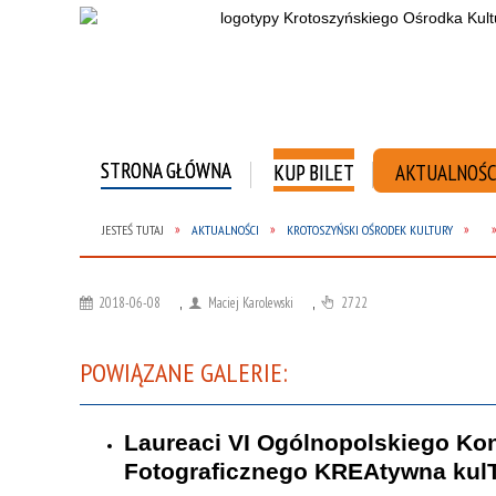
STRONA GŁÓWNA
KUP BILET
AKTUALNOŚC
JESTEŚ TUTAJ
AKTUALNOŚCI
KROTOSZYŃSKI OŚRODEK KULTURY
2018-06-08
,
Maciej Karolewski
,
2722
POWIĄZANE GALERIE:
Laureaci VI Ogólnopolskiego Ko
Fotograficznego KREAtywna kul