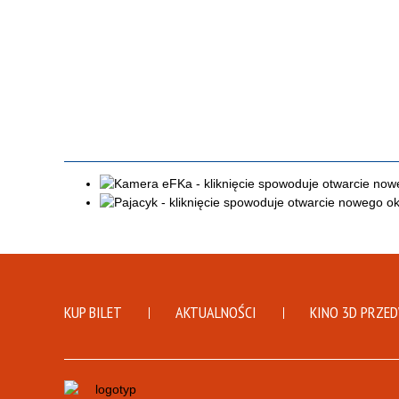
KUP BILET
AKTUALNOŚCI
KINO 3D PRZE