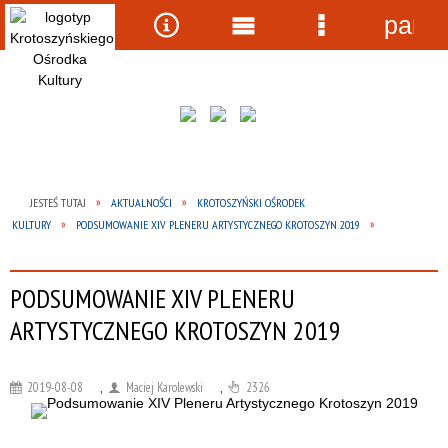
panel
Wyszukiwarka
Narzędzia
Menu
Menu
główne
szczegółow
JESTEŚ TUTAJ
AKTUALNOŚCI
KROTOSZYŃSKI OŚRODEK
KULTURY
PODSUMOWANIE XIV PLENERU ARTYSTYCZNEGO KROTOSZYN 2019
PODSUMOWANIE XIV PLENERU
ARTYSTYCZNEGO KROTOSZYN 2019
2019-08-08
,
Maciej Karolewski
,
2326