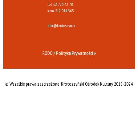
tel.
62 725 42 78
kom.
512 014 365
kok@krotoszyn.pl
RODO / Polityka Prywatności »
© Wszelkie prawa zastrzeżone,
Krotoszyński Ośrodek Kultury 2018-2024