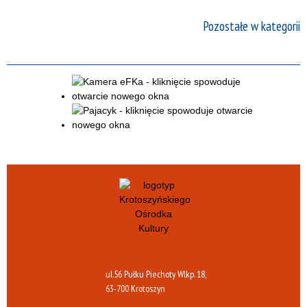
Pozostałe w kategorii
ul.56 Pułku Piechoty Wlkp. 18,
63-700 Krotoszyn