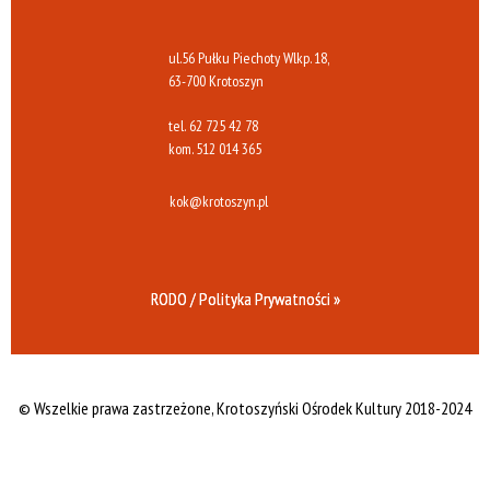
ul.56 Pułku Piechoty Wlkp. 18,
63-700 Krotoszyn
tel.
62 725 42 78
kom.
512 014 365
kok@krotoszyn.pl
RODO / Polityka Prywatności »
© Wszelkie prawa zastrzeżone,
Krotoszyński Ośrodek Kultury 2018-2024