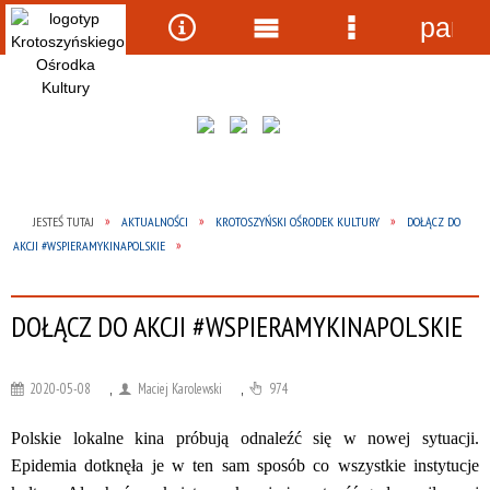
panel
Wyszukiwarka
Narzędzia
Menu
Menu
główne
szczegółow
JESTEŚ TUTAJ
AKTUALNOŚCI
KROTOSZYŃSKI OŚRODEK KULTURY
DOŁĄCZ DO
AKCJI #WSPIERAMYKINAPOLSKIE
DOŁĄCZ DO AKCJI #WSPIERAMYKINAPOLSKIE
2020-05-08
,
Maciej Karolewski
,
974
Polskie lokalne kina próbują odnaleźć się w nowej sytuacji.
Epidemia dotknęła je w ten sam sposób co wszystkie instytucje