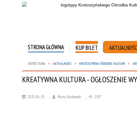
STRONA GŁÓWNA
KUP BILET
AKTUALNOŚC
JESTEŚ TUTAJ
AKTUALNOŚCI
KROTOSZYŃSKI OŚRODEK KULTURY
KR
KREATYWNA KULTURA - OGŁOSZENIE W
2020-06-20
,
Maciej Karolewski
,
1587