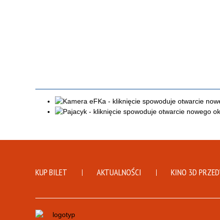
KUP BILET
AKTUALNOŚCI
KINO 3D PRZE