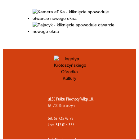
ul.56 Pułku Piechoty Wlkp. 18,
63-700 Krotoszyn
tel.
62 725 42 78
kom.
512 014 365