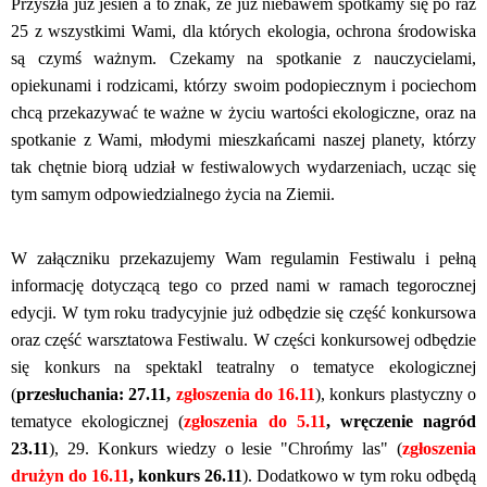
Przyszła już jesień a to znak, że już niebawem spotkamy się po raz
25 z wszystkimi Wami, dla których ekologia, ochrona środowiska
są czymś ważnym. Czekamy na spotkanie z nauczycielami,
opiekunami i rodzicami, którzy swoim podopiecznym i pociechom
chcą przekazywać te ważne w życiu wartości ekologiczne, oraz na
spotkanie z Wami, młodymi mieszkańcami naszej planety, którzy
tak chętnie biorą udział w festiwalowych wydarzeniach, ucząc się
tym samym odpowiedzialnego życia na Ziemii.
W załączniku przekazujemy Wam regulamin Festiwalu i pełną
informację dotyczącą tego co przed nami w ramach tegorocznej
edycji. W tym roku tradycyjnie już odbędzie się część konkursowa
oraz część warsztatowa Festiwalu. W części konkursowej odbędzie
się konkurs na spektakl teatralny o tematyce ekologicznej
(
przesłuchania: 27.11,
zgłoszenia do 16.11
), konkurs plastyczny o
tematyce ekologicznej (
zgłoszenia do 5.11
, wręczenie nagród
23.11
), 29. Konkurs wiedzy o lesie "Chrońmy las" (
zgłoszenia
drużyn do 16.11
, konkurs 26.11
). Dodatkowo w tym roku odbędą