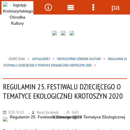
panel
Wyszukiwarka
Narzędzia
Menu
Menu
główne
szczegółow
JESTEŚ TUTAJ
AKTUALNOŚCI
KROTOSZYŃSKI OŚRODEK KULTURY
REGULAMIN 25.
FESTIWALU DZIECIĘCEGO O TEMATYCE EKOLOGICZNEJ KROTOSZYN 2020
REGULAMIN 25. FESTIWALU DZIECIĘCEGO O
TEMATYCE EKOLOGICZNEJ KROTOSZYN 2020
2020-10-02
,
Maciej Karolewski
,
1649