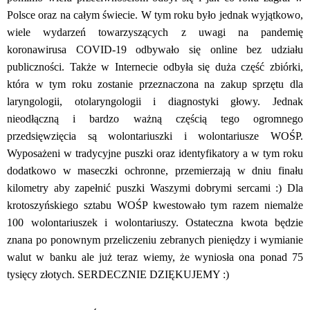
Polsce oraz na całym świecie. W tym roku było jednak wyjątkowo,
wiele wydarzeń towarzyszących z uwagi na pandemię
koronawirusa COVID-19 odbywało się online bez udziału
publiczności. Także w Internecie odbyła się duża część zbiórki,
która w tym roku zostanie przeznaczona na zakup sprzętu dla
laryngologii, otolaryngologii i diagnostyki głowy. Jednak
nieodłączną i bardzo ważną częścią tego ogromnego
przedsięwzięcia są wolontariuszki i wolontariusze WOŚP.
Wyposażeni w tradycyjne puszki oraz identyfikatory a w tym roku
dodatkowo w maseczki ochronne, przemierzają w dniu finału
kilometry aby zapełnić puszki Waszymi dobrymi sercami :) Dla
krotoszyńskiego sztabu WOŚP kwestowało tym razem niemalże
100 wolontariuszek i wolontariuszy. Ostateczna kwota będzie
znana po ponownym przeliczeniu zebranych pieniędzy i wymianie
walut w banku ale już teraz wiemy, że wyniosła ona ponad 75
tysięcy złotych. SERDECZNIE DZIĘKUJEMY :)