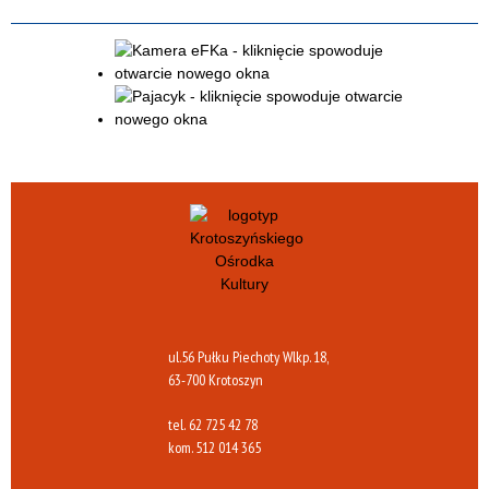
ul.56 Pułku Piechoty Wlkp. 18,
63-700 Krotoszyn
tel.
62 725 42 78
kom.
512 014 365