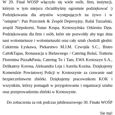
W 29. Finał WOŚP włączyło się wiele osób, firm, instytucji,
którym w tym miejscu chcialibyśmy ogromnie podziękować :)
Podziękowania dla artystów występujących na żywo i w
"onlajnie": Pan Przecinek & Zespół Depresyjny, Rafał Turzański,
zespół Niepokorni, Natan Krupa, Krotoszyńska Orkiestra Dęta.
Podziękowania dla firm i osób, które nie pozwoliły aby tego dnia
nasi wolontariusze i wolontariuszki oraz cały sztab chodzili głodni:
Cukiernia Łyskawa, Piekarstwo M.J.M. Czwojda S.C., Bistro
Cafe&Tapas, Restauracja u Bielawnego / Catering Boluś, Trattoria
Florentina Pizza&Pasta, Catering Tu i Tam, EWA Krotoszyn S.A.,
Delikatesy Korona, Aleksandra Leja i Aurelia Kozina. Dziękujemy
Komendzie Powiatowej Policji w Krotoszynie za czuwanie nad
bezpieczeństwem zbiórki. Dziękujemy pracownikom KOK i
wszystkim, którzy pomagali w przygotowaniu i organizacji sztabu
oraz przeprowadzeniu zbiórki w Krotoszynie.
Do zobaczenia za rok podczas jubileuszowego 30. Finału WOŚP
Sie ma!