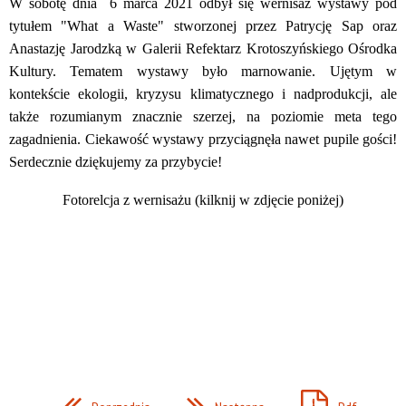
W sobotę dnia 6 marca 2021 odbył się wernisaż wystawy pod
tytułem "What a Waste" stworzonej przez Patrycję Sap oraz
Anastazję Jarodzką w Galerii Refektarz Krotoszyńskiego Ośrodka
Kultury. Tematem wystawy było marnowanie.
Ujętym w
kontekście ekologii, kryzysu klimatycznego i nadprodukcji, ale
także rozumianym znacznie szerzej, na poziomie meta tego
zagadnienia.
Ciekawość wystawy przyciągnęła nawet pupile gości!
Serdecznie dziękujemy za przybycie!
Fotorelcja z wernisażu (kilknij w zdjęcie poniżej)