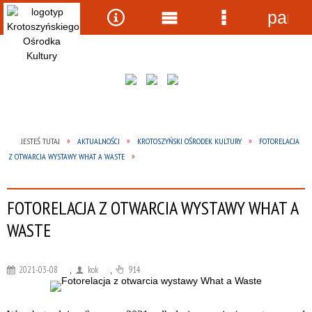
panel
Wyszukiwarka
Narzędzia
Menu
Menu
główne
szczegółow
JESTEŚ TUTAJ
AKTUALNOŚCI
KROTOSZYŃSKI OŚRODEK KULTURY
FOTORELACJA
Z OTWARCIA WYSTAWY WHAT A WASTE
FOTORELACJA Z OTWARCIA WYSTAWY WHAT A
WASTE
2021-03-08
,
kok
,
914