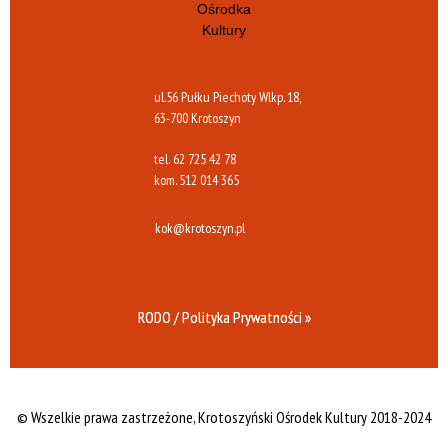
ul.56 Pułku Piechoty Wlkp. 18,
63-700 Krotoszyn
tel.
62 725 42 78
kom.
512 014 365
kok@krotoszyn.pl
RODO / Polityka Prywatności »
© Wszelkie prawa zastrzeżone,
Krotoszyński Ośrodek Kultury 2018-2024