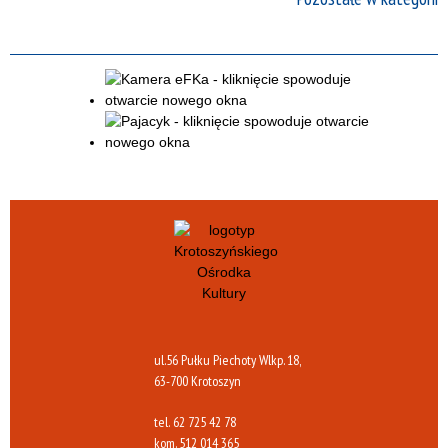
ul.56 Pułku Piechoty Wlkp. 18,
63-700 Krotoszyn
tel.
62 725 42 78
kom.
512 014 365