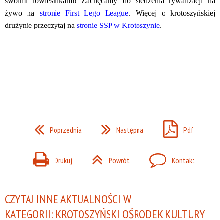
swoimi rówieśnikami! Zachęcamy do śledzenia rywalizacji na
żywo na
stronie First Lego League
. Więcej o krotoszyńskiej
drużynie przeczytaj na
stronie SSP w Krotoszynie
.
Poprzednia
Następna
Pdf
Drukuj
Powrót
Kontakt
CZYTAJ INNE AKTUALNOŚCI W
KATEGORII: KROTOSZYŃSKI OŚRODEK KULTURY