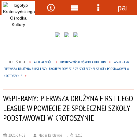
panel
Wyszukiwarka
Narzędzia
Menu
Menu
główne
szczegółow
JESTEŚ TUTAJ
AKTUALNOŚCI
KROTOSZYŃSKI OŚRODEK KULTURY
WSPIERAMY:
PIERWSZA DRUŻYNA FIRST LEGO LEAGUE W POWIECIE ZE SPOŁECZNEJ SZKOŁY PODSTAWOWEJ W
KROTOSZYNIE
WSPIERAMY: PIERWSZA DRUŻYNA FIRST LEGO
LEAGUE W POWIECIE ZE SPOŁECZNEJ SZKOŁY
PODSTAWOWEJ W KROTOSZYNIE
2021-04-08
,
Maciej Karolewski
,
1210