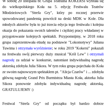
W sobotę 20 listopada br. Grupa Teatralna KOKERSI wybrała się
do wielkopolskiego Koła na 5. edycję Festiwalu Teatrów
Młodzieżowych "Strefa Gry", który po rocznej przerwie
spowodowanej pandemią powrócił na deski MDK w Kole. Dla
młodych aktorów była to już trzecia edycja tego festiwalu i kolejna
okazja do pokazania swoich talentów i ciężkiej pracy wkładanej w
przygotowanie kolejnych spektakli. Przypomnijmy, w 2018 roku
grupa zaprezentowała etiudę na podstawie "Lokomotywy" Juliana
Tuwima i
otrzymała wyróżnienie
; w roku 2019 "Kokersi" pokazali
na festiwalu swój pierwszy duży musical "Król Lew" i
otrzymali
nagrodę
za udział w konkursie, natomiast indywidualną nagrodę
aktorską zdobyła Julia Sikora. W tym roku grupa pojechała do Koła
ze swoim najnowszym spektaklem pt. "Alicja Czarów" i ... zdobyła
główną nagrodę Grand Prix Burmistrza Miasta Koła, aktorka Julia
Sikora ponownie zdobyła indywidualną nagrodę aktorską.
GRATULUJEMY :)
Festiwal "Strefa Gry" od początku był bardzo dobrze