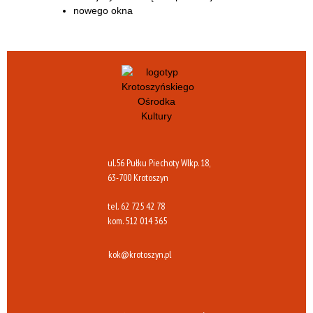
ul.56 Pułku Piechoty Wlkp. 18,
63-700 Krotoszyn
tel.
62 725 42 78
kom.
512 014 365
kok@krotoszyn.pl