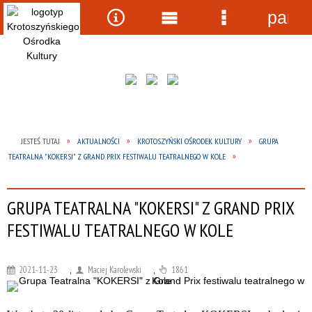
panel
Wyszukiwarka
Narzędzia
Menu
Menu
główne
szczegółow
JESTEŚ TUTAJ
AKTUALNOŚCI
KROTOSZYŃSKI OŚRODEK KULTURY
GRUPA
TEATRALNA "KOKERSI" Z GRAND PRIX FESTIWALU TEATRALNEGO W KOLE
GRUPA TEATRALNA "KOKERSI" Z GRAND PRIX
FESTIWALU TEATRALNEGO W KOLE
2021-11-23
,
Maciej Karolewski
,
1861