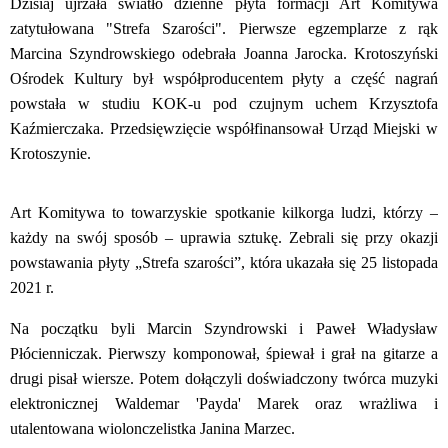
Dzisiaj ujrzała światło dzienne płyta formacji Art Komitywa
zatytułowana "Strefa Szarości". Pierwsze egzemplarze z rąk
Marcina Szyndrowskiego odebrała Joanna Jarocka. Krotoszyński
Ośrodek Kultury był współproducentem płyty a część nagrań
powstała w studiu KOK-u pod czujnym uchem Krzysztofa
Kaźmierczaka. Przedsięwzięcie współfinansował Urząd Miejski w
Krotoszynie.
Art Komitywa to towarzyskie spotkanie kilkorga ludzi, którzy –
każdy na swój sposób – uprawia sztukę. Zebrali się przy okazji
powstawania płyty „Strefa szarości”, która ukazała się 25 listopada
2021 r.
Na początku byli Marcin Szyndrowski i Paweł Władysław
Płócienniczak. Pierwszy komponował, śpiewał i grał na gitarze a
drugi pisał wiersze. Potem dołączyli doświadczony twórca muzyki
elektronicznej Waldemar 'Payda' Marek oraz wrażliwa i
utalentowana wiolonczelistka Janina Marzec.