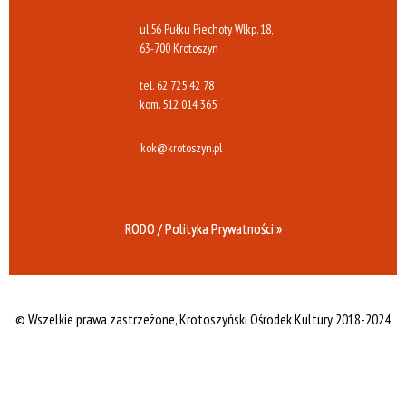
ul.56 Pułku Piechoty Wlkp. 18,
63-700 Krotoszyn
tel.
62 725 42 78
kom.
512 014 365
kok@krotoszyn.pl
RODO / Polityka Prywatności »
© Wszelkie prawa zastrzeżone,
Krotoszyński Ośrodek Kultury 2018-2024