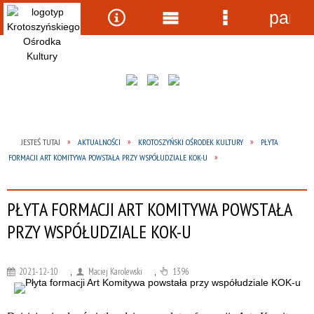
panel
Wyszukiwarka
Narzędzia
Menu
Menu
główne
szczegółow
JESTEŚ TUTAJ
AKTUALNOŚCI
KROTOSZYŃSKI OŚRODEK KULTURY
PŁYTA
FORMACJI ART KOMITYWA POWSTAŁA PRZY WSPÓŁUDZIALE KOK-U
PŁYTA FORMACJI ART KOMITYWA POWSTAŁA
PRZY WSPÓŁUDZIALE KOK-U
2021-12-10
,
Maciej Karolewski
,
1396