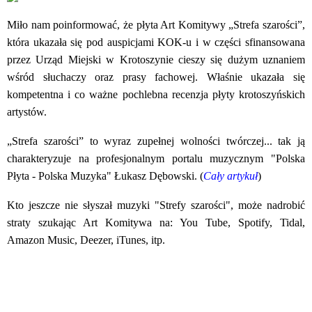
Miło nam poinformować, że płyta Art Komitywy „Strefa szarości”,
która ukazała się pod auspicjami KOK-u i w części sfinansowana
przez Urząd Miejski w Krotoszynie cieszy się dużym uznaniem
wśród słuchaczy oraz prasy fachowej. Właśnie ukazała się
kompetentna i co ważne pochlebna recenzja płyty krotoszyńskich
artystów.
„Strefa szarości” to wyraz zupełnej wolności twórczej... tak ją
charakteryzuje na profesjonalnym portalu muzycznym "Polska
Płyta - Polska Muzyka" Łukasz Dębowski. (
C
ały artykuł
)
Kto jeszcze nie słyszał muzyki "Strefy szarości", może nadrobić
straty szukając Art Komitywa na: You Tube, Spotify, Tidal,
Amazon Music, Deezer, iTunes, itp.