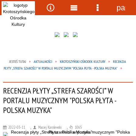
panel
Wyszukiwarka
Narzędzia
Menu
Menu
główne
szczegółow
JESTEŚ TUTAJ
AKTUALNOŚCI
KROTOSZYŃSKI OŚRODEK KULTURY
RECENZJA
PŁYTY „STREFA SZAROŚCI” W PORTALU MUZYCZNYM "POLSKA PŁYTA - POLSKA MUZYKA"
RECENZJA PŁYTY „STREFA SZAROŚCI” W
PORTALU MUZYCZNYM "POLSKA PŁYTA -
POLSKA MUZYKA"
2022-03-11
,
Maciej Karolewski
,
1065