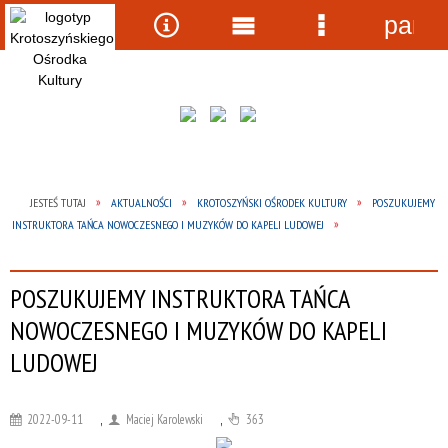
panel
Wyszukiwarka
Narzędzia
Menu
Menu
główne
szczegółow
JESTEŚ TUTAJ
AKTUALNOŚCI
KROTOSZYŃSKI OŚRODEK KULTURY
POSZUKUJEMY
INSTRUKTORA TAŃCA NOWOCZESNEGO I MUZYKÓW DO KAPELI LUDOWEJ
POSZUKUJEMY INSTRUKTORA TAŃCA
NOWOCZESNEGO I MUZYKÓW DO KAPELI
LUDOWEJ
2022-09-11
,
Maciej Karolewski
,
363