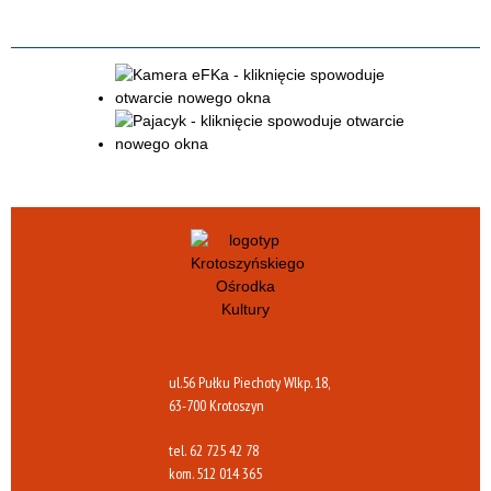
ul.56 Pułku Piechoty Wlkp. 18,
63-700 Krotoszyn
tel.
62 725 42 78
kom.
512 014 365