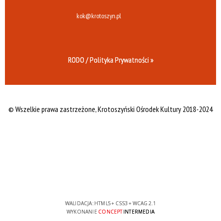
kok@krotoszyn.pl
RODO / Polityka Prywatności »
© Wszelkie prawa zastrzeżone,
Krotoszyński Ośrodek Kultury 2018-2024
WALIDACJA:
HTML5
+
CSS3
+
WCAG 2.1
WYKONANIE
CONCEPT
INTERMEDIA