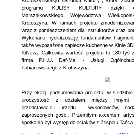
Krotoszyńskiego Ośrodka Kultury”, który zost
programu KULISY KULTURY dzięki dof
Marszałkowskiego Województwa Wielkopols
Krotoszyna. W ramach projektu zmodernizowan
wraz z pomieszczeniem dla instruktorów oraz p
Wykonano hydroizolację fundamentów fragmen
także wyposażone zaplecze kuchenne w Kinie 3D
KiNova. Całkowita wartość projektu to 180 tyś 
firma P.H.U. Daf-Mal - Usługi Ogólnobu
Fabianowskiego z Krotoszyna.
Przy okazji podsumowania projektu, w siedzibi
uroczystość z udziałem między innymi b
przedstawicieli urzędu i wykonawców, nad
zaproszonych gości. Przemiłym akcentem arty
spotkania był występ dzieciaków z Zespołu Tańca