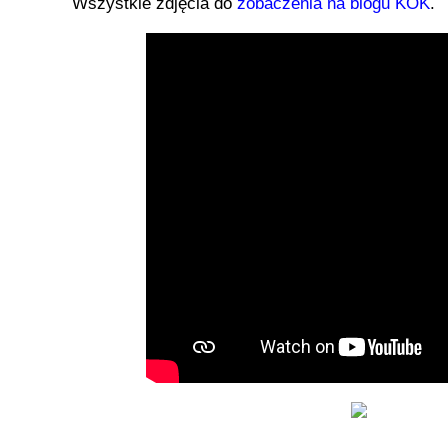
Wszystkie zdjęcia do
zobaczenia na blogu KOK
.