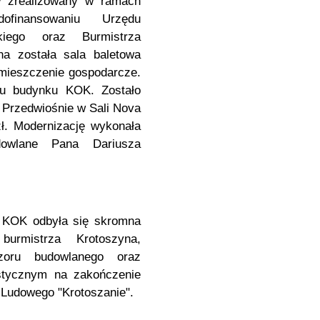
ał zrealizowany w ramach
inansowaniu Urzędu
kiego oraz Burmistrza
a została sala baletowa
omieszczenie gospodarcze.
tu budynku KOK. Zostało
 Przedwiośnie w Sali Nova
zł. Modernizację wykonała
dowlane Pana Dariusza
e KOK odbyła się skromna
urmistrza Krotoszyna,
zoru budowlanego oraz
stycznym na zakończenie
 Ludowego "Krotoszanie".