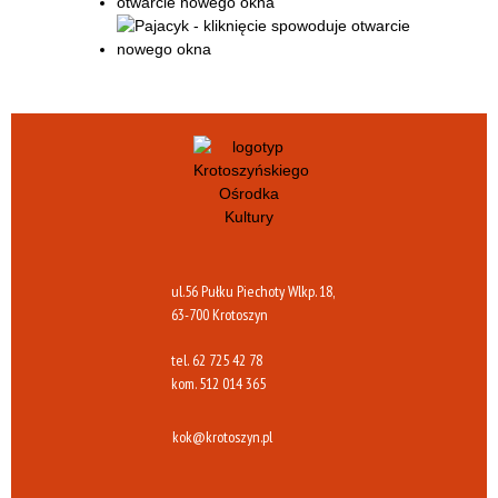
ul.56 Pułku Piechoty Wlkp. 18,
63-700 Krotoszyn
tel.
62 725 42 78
kom.
512 014 365
kok@krotoszyn.pl