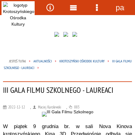
panel
Wyszukiwarka
Narzędzia
Menu
Menu
główne
szczegółow
JESTEŚ TUTAJ
AKTUALNOŚCI
KROTOSZYŃSKI OŚRODEK KULTURY
III GALA FILMU
SZKOLNEGO - LAUREACI
III GALA FILMU SZKOLNEGO - LAUREACI
2022-12-12
,
Maciej Karolewski
,
883
W piątek 9 grudnia br. w sali Nova Kinova
krotoszyńskiego Kina 3D Przedwiośnie odbyła się