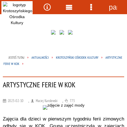
panel
Wyszukiwarka
Narzędzia
Menu
Menu
główne
szczegółow
JESTEŚ TUTAJ
AKTUALNOŚCI
KROTOSZYŃSKI OŚRODEK KULTURY
ARTYSTYCZNE
FERIE W KOK
ARTYSTYCZNE FERIE W KOK
2023-02-10
,
Maciej Karolewski
,
773
Zajęcia dla dzieci w pierwszym tygodniu ferii zimowych
odbyły się w KOK. Grupa uczestniczyła w zajęciach