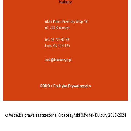
ul.56 Pułku Piechoty Wlkp. 18,
63-700 Krotoszyn
tel.
62 725 42 78
kom.
512 014 365
kok@krotoszyn.pl
RODO / Polityka Prywatności »
© Wszelkie prawa zastrzeżone,
Krotoszyński Ośrodek Kultury 2018-2024