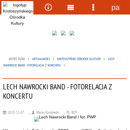
panel
Wyszukiwarka
Narzędzia
Menu
Menu
główne
szczegółow
JESTEŚ TUTAJ
AKTUALNOŚCI
KROTOSZYŃSKI OŚRODEK KULTURY
LECH
NAWROCKI BAND - FOTORELACJA Z KONCERTU
LECH NAWROCKI BAND - FOTORELACJA Z
KONCERTU
2023-11-07
,
Maciej Karolewski
,
809