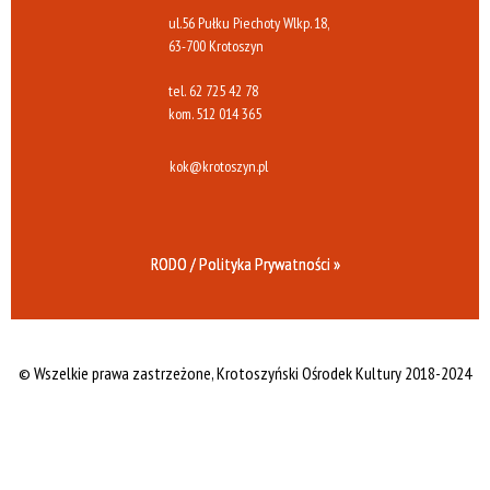
ul.56 Pułku Piechoty Wlkp. 18,
63-700 Krotoszyn
tel.
62 725 42 78
kom.
512 014 365
kok@krotoszyn.pl
RODO / Polityka Prywatności »
© Wszelkie prawa zastrzeżone,
Krotoszyński Ośrodek Kultury 2018-2024