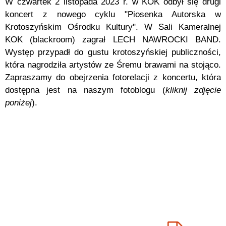
W czwartek 2 listopada 2023 r. w KOK odbył się drugi
koncert z nowego cyklu "Piosenka Autorska w
Krotoszyńskim Ośrodku Kultury". W Sali Kameralnej
KOK (blackroom) zagrał LECH NAWROCKI BAND.
Występ przypadł do gustu krotoszyńskiej publiczności,
która nagrodziła artystów ze Śremu brawami na stojąco.
Zapraszamy do obejrzenia fotorelacji z koncertu, która
dostępna jest na naszym fotoblogu (
kliknij zdjęcie
poniżej
).