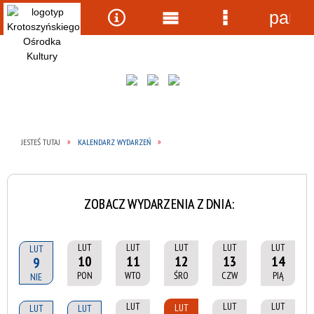
panel
Wyszukiwarka
Narzędzia
Menu
Menu
główne
szczegółow
JESTEŚ TUTAJ
KALENDARZ WYDARZEŃ
ZOBACZ WYDARZENIA Z DNIA:
LUT
LUT
LUT
LUT
LUT
LUT
10
11
12
13
14
9
PON
WTO
ŚRO
CZW
PIĄ
NIE
LUT
LUT
LUT
LUT
LUT
LUT