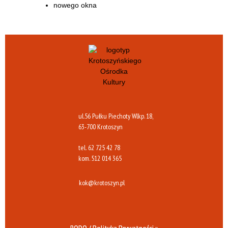
ul.56 Pułku Piechoty Wlkp. 18,
63-700 Krotoszyn
tel.
62 725 42 78
kom.
512 014 365
kok@krotoszyn.pl