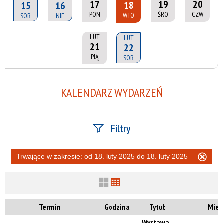
17
19
20
18
15
16
PON
ŚRO
CZW
WTO
SOB
NIE
LUT
LUT
21
22
PIĄ
SOB
KALENDARZ WYDARZEŃ
Filtry
Szukana fraza
Trwające w zakresie:
od 18. luty 2025 do 18. luty 2025
Usu
ten
filtr
Kategoria
Termin
Godzina
Tytuł
Miej
Wystawa