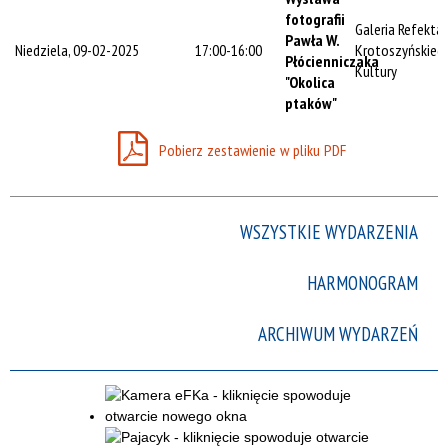
Trwające w
fotografii
Galeria Refekta
zakresie
Pawła W.
Niedziela, 09-02-2025
17:00-16:00
Krotoszyńskieg
Płócienniczaka
Kultury
—
"Okolica
ptaków"
Miejsce
Pobierz zestawienie w pliku PDF
Organizator
WSZYSTKIE WYDARZENIA
Promowane
HARMONOGRAM
ARCHIWUM WYDARZEŃ