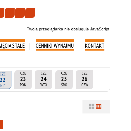
Twoja przeglądarka nie obsługuje JavaScript
AJĘCIA STAŁE
CENNIKI WYNAJMU
KONTAKT
CZE
CZE
CZE
CZE
CZE
23
24
25
26
22
PON
WTO
ŚRO
CZW
NIE
Filtry
Szukana fraza
Usuń