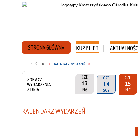
STRONA GŁÓWNA
KUP BILET
AKTUALNOŚC
JESTEŚ TUTAJ
KALENDARZ WYDARZEŃ
CZE
CZE
CZE
ZOBACZ
13
15
14
WYDARZENIA
Z DNIA:
PIĄ
NIE
SOB
KALENDARZ WYDARZEŃ