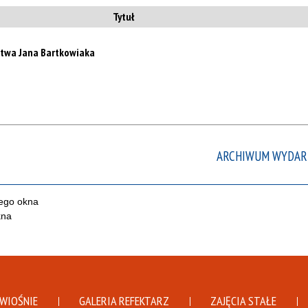
te
Tytuł
filtr
twa Jana Bartkowiaka
ARCHIWUM WYDAR
DWIOŚNIE
GALERIA REFEKTARZ
ZAJĘCIA STAŁE