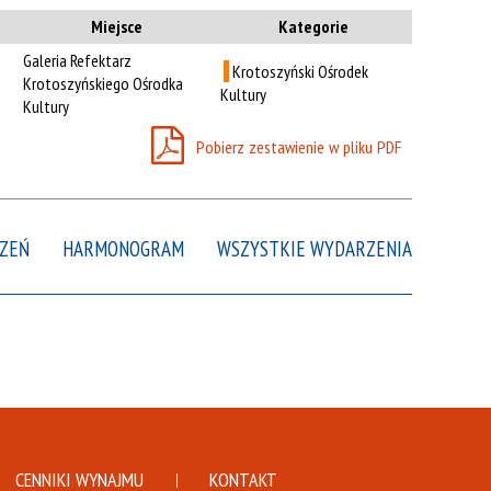
n
Kategoria
Miejsce
Kategorie
Galeria Refektarz
Krotoszyński Ośrodek
Trwające w
Krotoszyńskiego Ośrodka
—
Kultury
zakresie
Kultury
Pobierz zestawienie w pliku PDF
Miejsce
Organizator
Promowane
ZEŃ
HARMONOGRAM
WSZYSTKIE WYDARZENIA
CENNIKI WYNAJMU
KONTAKT