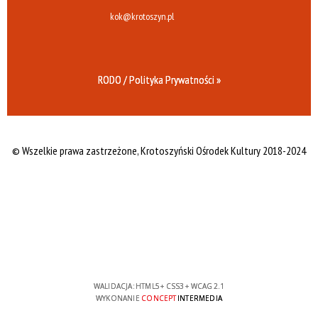
kok@krotoszyn.pl
RODO / Polityka Prywatności »
© Wszelkie prawa zastrzeżone,
Krotoszyński Ośrodek Kultury 2018-2024
WALIDACJA:
HTML5
+
CSS3
+
WCAG 2.1
WYKONANIE
CONCEPT
INTERMEDIA