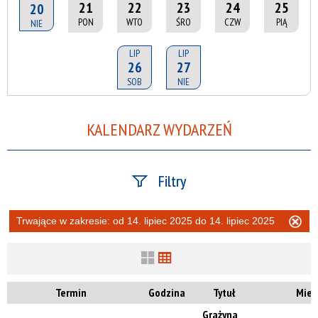
21
22
23
24
25
20
PON
WTO
ŚRO
CZW
PIĄ
NIE
LIP
LIP
26
27
SOB
NIE
KALENDARZ WYDARZEŃ
Filtry
Szukana fraza
Trwające w zakresie:
od 14. lipiec 2025 do 14. lipiec 2025
Us
ten
filtr
Kategoria
Termin
Godzina
Tytuł
Miej
Grażyna