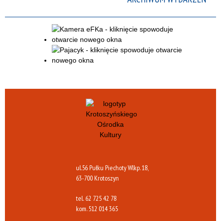
ul.56 Pułku Piechoty Wlkp. 18,
63-700 Krotoszyn
tel.
62 725 42 78
kom.
512 014 365