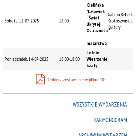
Trwające w
Kielińska
zakresie
"Człowiek
Galeria Refekta
- Świat
Sobota, 12-07-2025
18:00
Krotoszyńskieg
—
Ukrytej
Kultury
Ostrożności"
Miejsce
-
malarstwo
Letnie
Organizator
Poniedziałek, 14-07-2025
16:00-18:00
Wietrzenie
Szafy
Pobierz zestawienie w pliku PDF
Promowane
WSZYSTKIE WYDARZENIA
HARMONOGRAM
ARCHIWUM WYDARZEŃ