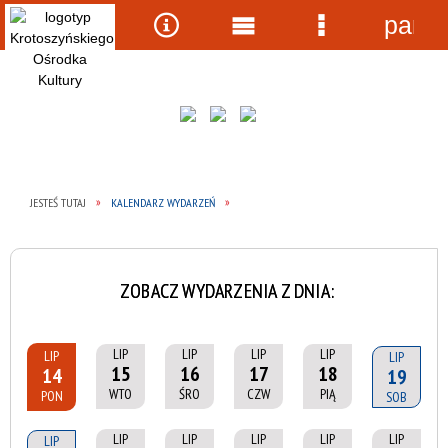
panel
Wyszukiwarka
Narzędzia
Menu
Menu
główne
szczegółow
JESTEŚ TUTAJ
KALENDARZ WYDARZEŃ
ZOBACZ WYDARZENIA Z DNIA:
LIP
LIP
LIP
LIP
LIP
LIP
15
16
17
18
14
19
WTO
ŚRO
CZW
PIĄ
PON
SOB
LIP
LIP
LIP
LIP
LIP
LIP