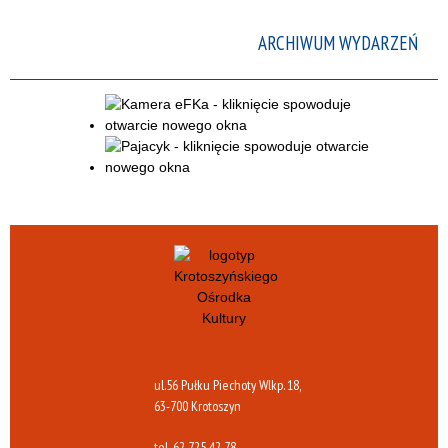
ARCHIWUM WYDARZEŃ
ul.56 Pułku Piechoty Wlkp. 18,
63-700 Krotoszyn
tel.
62 725 42 78