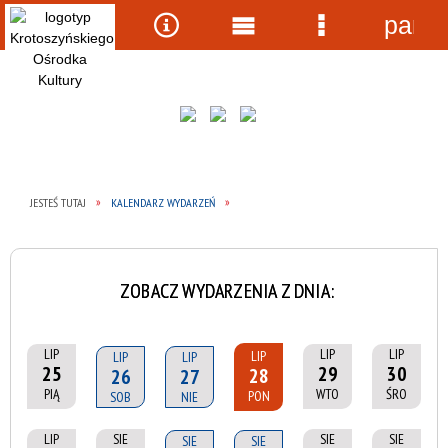
panel
Wyszukiwarka
Narzędzia
Menu
Menu
główne
szczegółow
JESTEŚ TUTAJ
KALENDARZ WYDARZEŃ
ZOBACZ WYDARZENIA Z DNIA:
LIP
LIP
LIP
LIP
LIP
LIP
25
29
30
28
26
27
PIĄ
WTO
ŚRO
PON
SOB
NIE
LIP
SIE
SIE
SIE
SIE
SIE