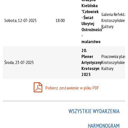
Trwające w
Kielińska
zakresie
"Człowiek
Galeria Refekta
- Świat
Sobota, 12-07-2025
18:00
Krotoszyńskieg
—
Ukrytej
Kultury
Ostrożności"
Miejsce
-
malarstwo
20.
Organizator
Plener
Pracownia plas
Środa, 23-07-2025
Artystyczny
Krotoszyńskieg
Krotoszyn
Kultury
2025
Promowane
Pobierz zestawienie w pliku PDF
WSZYSTKIE WYDARZENIA
HARMONOGRAM