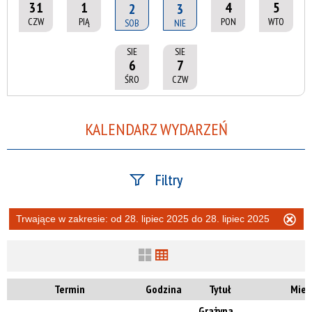
31
1
4
5
2
3
CZW
PIĄ
PON
WTO
SOB
NIE
SIE
SIE
6
7
ŚRO
CZW
KALENDARZ WYDARZEŃ
Filtry
Szukana fraza
Trwające w zakresie:
od 28. lipiec 2025 do 28. lipiec 2025
Us
ten
filtr
Kategoria
Termin
Godzina
Tytuł
Miej
Grażyna