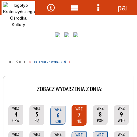
panel
Wyszukiwarka
Narzędzia
Menu
Menu
główne
szczegółow
JESTEŚ TUTAJ
KALENDARZ WYDARZEŃ
ZOBACZ WYDARZENIA Z DNIA:
WRZ
WRZ
WRZ
WRZ
WRZ
WRZ
4
5
8
9
7
6
CZW
PIĄ
PON
WTO
NIE
SOB
WRZ
WRZ
WRZ
WRZ
WRZ
WRZ