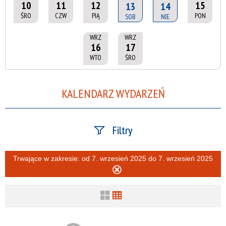
10
11
12
15
13
14
ŚRO
CZW
PIĄ
PON
SOB
NIE
WRZ
WRZ
16
17
WTO
ŚRO
KALENDARZ WYDARZEŃ
Filtry
Szukana fraza
Trwające w zakresie:
od 7. wrzesień 2025 do 7. wrzesień 2025
Usuń
ten
filtr
Kategoria