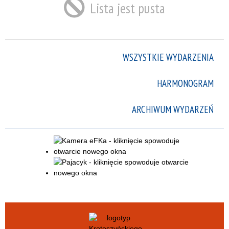
Lista jest pusta
Trwające w
zakresie
—
WSZYSTKIE WYDARZENIA
Miejsce
HARMONOGRAM
Organizator
ARCHIWUM WYDARZEŃ
Promowane