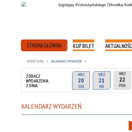
STRONA GŁÓWNA
KUP BILET
AKTUALNOŚC
JESTEŚ TUTAJ
KALENDARZ WYDARZEŃ
WRZ
WRZ
WRZ
ZOBACZ
22
20
21
WYDARZENIA
Z DNIA:
PON
SOB
NIE
KALENDARZ WYDARZEŃ