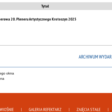
te
Tytuł
filt
erowa 20. Pleneru Artystycznego Krotoszyn 2025
ARCHIWUM WYDAR
DWIOŚNIE
GALERIA REFEKTARZ
ZAJĘCIA STAŁE