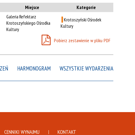
n
Kategoria
Miejsce
Kategorie
r
Galeria Refektarz
Krotoszyński Ośrodek
Trwające w
Krotoszyńskiego Ośrodka
—
Kultury
zakresie
Kultury
Pobierz zestawienie w pliku PDF
Miejsce
Organizator
Promowane
ZEŃ
HARMONOGRAM
WSZYSTKIE WYDARZENIA
CENNIKI WYNAJMU
KONTAKT