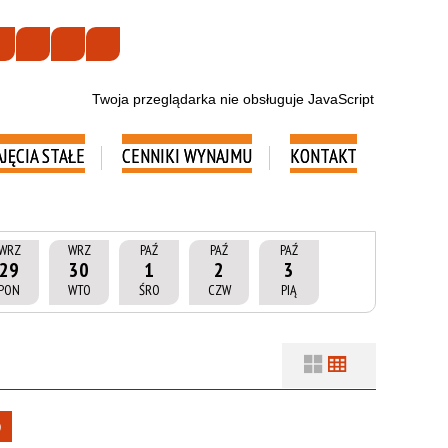
Twoja przeglądarka nie obsługuje JavaScript
AJĘCIA STAŁE
CENNIKI WYNAJMU
KONTAKT
WRZ
WRZ
PAŹ
PAŹ
PAŹ
29
30
1
2
3
PON
WTO
ŚRO
CZW
PIĄ
Filtry
Szukana fraza
Usuń