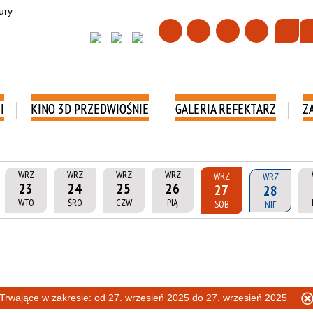
I
KINO 3D PRZEDWIOŚNIE
GALERIA REFEKTARZ
Z
WRZ
WRZ
WRZ
WRZ
WRZ
WRZ
23
24
25
26
27
28
WTO
ŚRO
CZW
PIĄ
SOB
NIE
Trwające w zakresie:
od 27. wrzesień 2025 do 27. wrzesień 2025