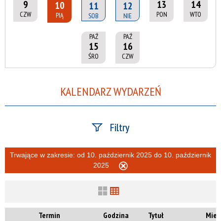
9
13
14
10
11
12
CZW
PON
WTO
PIĄ
SOB
NIE
PAŹ
PAŹ
15
16
ŚRO
CZW
KALENDARZ WYDARZEŃ
Filtry
Szukana fraza
Trwające w zakresie:
od 10. październik 2025 do 10. październik
2025
Usuń
ten
filtr
Kategoria
Termin
Godzina
Tytuł
Miej