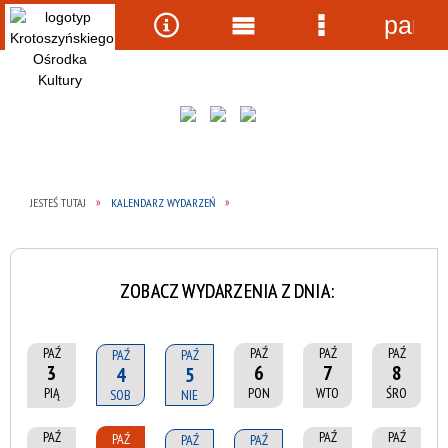
panel
Wyszukiwarka
Narzędzia
Menu
Menu
główne
szczegółow
JESTEŚ TUTAJ
KALENDARZ WYDARZEŃ
ZOBACZ WYDARZENIA Z DNIA:
PAŹ
PAŹ
PAŹ
PAŹ
PAŹ
PAŹ
3
6
7
8
4
5
PIĄ
PON
WTO
ŚRO
SOB
NIE
PAŹ
PAŹ
PAŹ
PAŹ
PAŹ
PAŹ