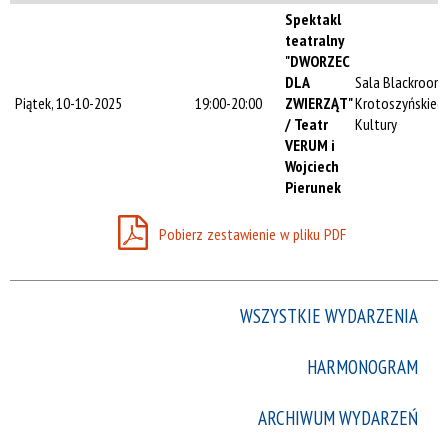
Trwające w
Spektakl
zakresie
teatralny
"DWORZEC
—
DLA
Sala Blackroom
Piątek, 10-10-2025
19:00-20:00
ZWIERZĄT"
Krotoszyńskieg
Miejsce
/ Teatr
Kultury
VERUM i
Wojciech
Pierunek
Organizator
Pobierz zestawienie w pliku PDF
Promowane
WSZYSTKIE WYDARZENIA
HARMONOGRAM
ARCHIWUM WYDARZEŃ