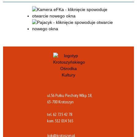
ul.56 Pułku Piechoty Wlkp. 18,
63-700 Krotoszyn
tel.
62 725 42 78
kom.
512 014 365
kok@krotoszyn.pl