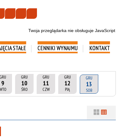
Twoja przeglądarka nie obsługuje JavaScript
AJĘCIA STAŁE
CENNIKI WYNAJMU
KONTAKT
GRU
GRU
GRU
GRU
GRU
9
10
11
12
13
WTO
ŚRO
CZW
PIĄ
SOB
Filtry
Szukana fraza
Usuń