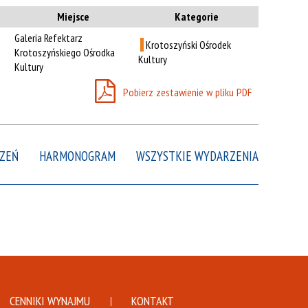
Kategoria
Miejsce
Kategorie
Galeria Refektarz
Krotoszyński Ośrodek
Trwające w
Krotoszyńskiego Ośrodka
—
Kultury
zakresie
Kultury
Pobierz zestawienie w pliku PDF
Miejsce
Organizator
Promowane
ZEŃ
HARMONOGRAM
WSZYSTKIE WYDARZENIA
CENNIKI WYNAJMU
KONTAKT