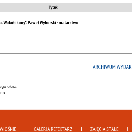
ten
Tytuł
filtr
za. Wokół ikony". Paweł Wyborski - malarstwo
ARCHIWUM WYDAR
DWIOŚNIE
GALERIA REFEKTARZ
ZAJĘCIA STAŁE