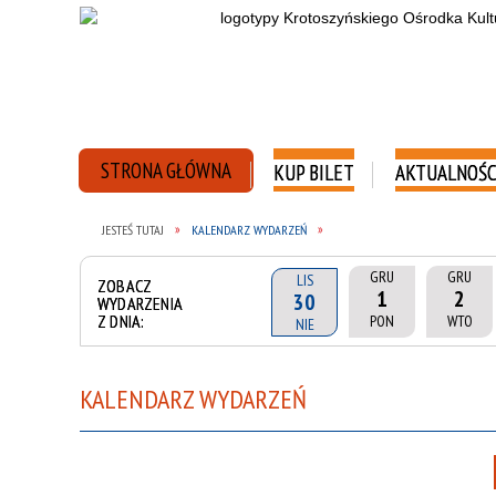
STRONA GŁÓWNA
KUP BILET
AKTUALNOŚC
JESTEŚ TUTAJ
KALENDARZ WYDARZEŃ
GRU
GRU
LIS
ZOBACZ
1
2
30
WYDARZENIA
Z DNIA:
PON
WTO
NIE
KALENDARZ WYDARZEŃ