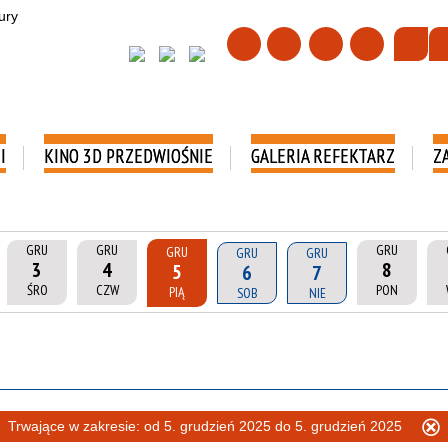
I
KINO 3D PRZEDWIOŚNIE
GALERIA REFEKTARZ
Z
GRU
GRU
GRU
GRU
GRU
GRU
3
4
8
5
6
7
ŚRO
CZW
PON
PIĄ
SOB
NIE
Trwające w zakresie:
od 5. grudzień 2025 do 5. grudzień 2025