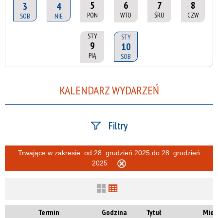
5
6
7
8
3
4
PON
WTO
ŚRO
CZW
SOB
NIE
STY
STY
9
10
PIĄ
SOB
KALENDARZ WYDARZEŃ
Filtry
Szukana fraza
Trwające w zakresie:
od 28. grudzień 2025 do 28. grudzień
2025
Usuń
ten
filtr
Kategoria
Termin
Godzina
Tytuł
Miej