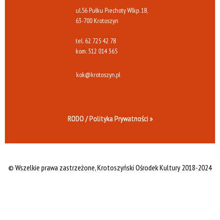
ul.56 Pułku Piechoty Wlkp. 18,
63-700 Krotoszyn
tel.
62 725 42 78
kom.
512 014 365
kok@krotoszyn.pl
RODO / Polityka Prywatności »
© Wszelkie prawa zastrzeżone,
Krotoszyński Ośrodek Kultury 2018-2024