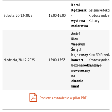
Trwające w
Karol
zakresie
Kędzierski
Galeria Refekta
Sobota, 20-12-2025
19:00-16:00
-
Krotoszyńskieg
—
wystawa
Kultury
malarstwa
Miejsce
André
Rieu.
Wesołych
Organizator
Świąt!
Najnowszy
Kino 3D Przedwi
Niedziela, 28-12-2025
15:00-17:35
koncert
Krotoszyńskieg
bożonarodzeniowo-
Kultury
Promowane
noworoczny
na
ekranie
kina!
Pobierz zestawienie w pliku PDF