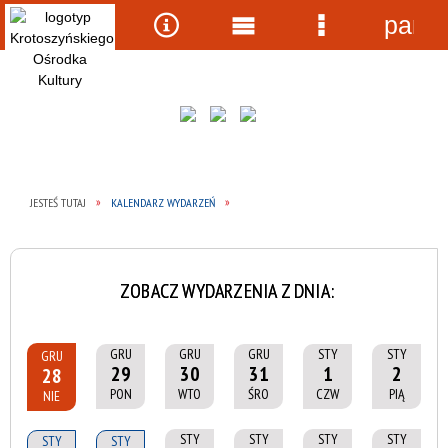
panel
Wyszukiwarka
Narzędzia
Menu
Menu
główne
szczegółow
JESTEŚ TUTAJ
KALENDARZ WYDARZEŃ
ZOBACZ WYDARZENIA Z DNIA:
GRU
GRU
GRU
STY
STY
GRU
29
30
31
1
2
28
PON
WTO
ŚRO
CZW
PIĄ
NIE
STY
STY
STY
STY
STY
STY