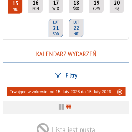
16
17
18
19
20
15
PON
WTO
ŚRO
CZW
PIĄ
NIE
LUT
LUT
21
22
SOB
NIE
KALENDARZ WYDARZEŃ
Filtry
Szukana fraza
Trwające w zakresie:
od 15. luty 2026 do 15. luty 2026
Usu
ten
filtr
Kategoria
Lista jest pusta