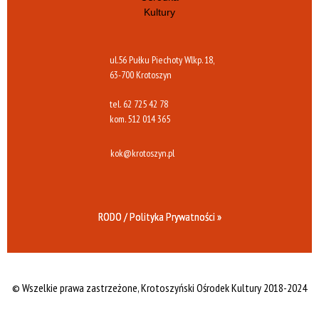
ul.56 Pułku Piechoty Wlkp. 18,
63-700 Krotoszyn
tel.
62 725 42 78
kom.
512 014 365
kok@krotoszyn.pl
RODO / Polityka Prywatności »
© Wszelkie prawa zastrzeżone,
Krotoszyński Ośrodek Kultury 2018-2024