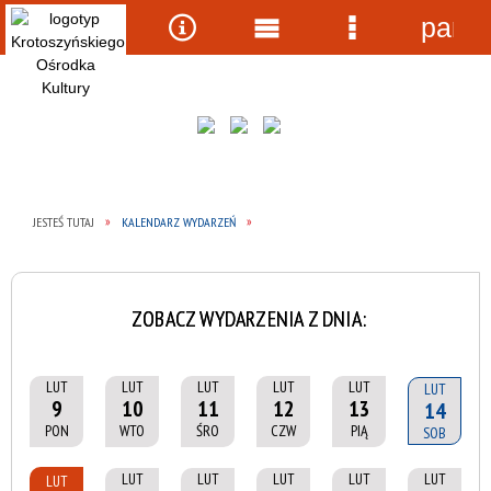
panel
Wyszukiwarka
Narzędzia
Menu
Menu
główne
szczegółow
JESTEŚ TUTAJ
KALENDARZ WYDARZEŃ
ZOBACZ WYDARZENIA Z DNIA:
LUT
LUT
LUT
LUT
LUT
LUT
9
10
11
12
13
14
PON
WTO
ŚRO
CZW
PIĄ
SOB
LUT
LUT
LUT
LUT
LUT
LUT