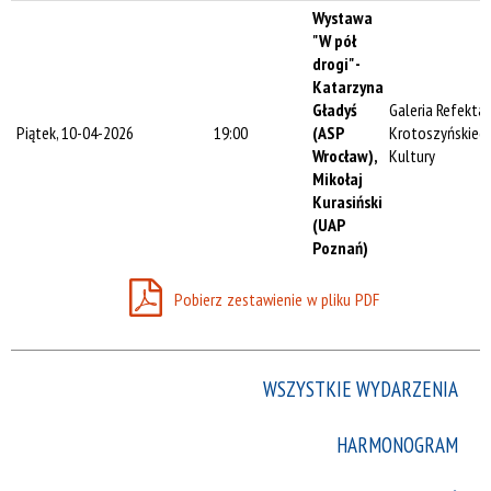
Trwające w
Wystawa
zakresie
"W pół
drogi" -
—
Katarzyna
Gładyś
Galeria Refekta
Miejsce
Piątek, 10-04-2026
19:00
(ASP
Krotoszyńskieg
Wrocław),
Kultury
Mikołaj
Kurasiński
Organizator
(UAP
Poznań)
Promowane
Pobierz zestawienie w pliku PDF
WSZYSTKIE WYDARZENIA
HARMONOGRAM