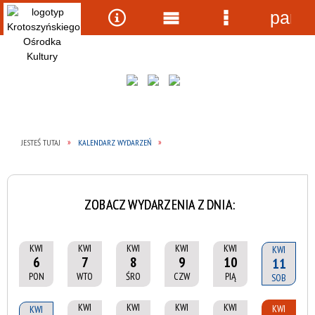
panel
Wyszukiwarka
Narzędzia
Menu
Menu
główne
szczegółow
JESTEŚ TUTAJ
KALENDARZ WYDARZEŃ
ZOBACZ WYDARZENIA Z DNIA:
KWI
KWI
KWI
KWI
KWI
KWI
6
7
8
9
10
11
PON
WTO
ŚRO
CZW
PIĄ
SOB
KWI
KWI
KWI
KWI
KWI
KWI