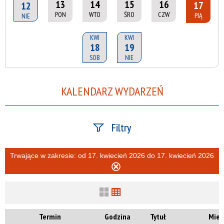
13
14
15
16
17
12
PON
WTO
ŚRO
CZW
PIĄ
NIE
KWI
KWI
18
19
SOB
NIE
KALENDARZ WYDARZEŃ
Filtry
Szukana fraza
Trwające w zakresie:
od 17. kwiecień 2026 do 17. kwiecień 2026
Usuń
ten
filtr
Kategoria
Termin
Godzina
Tytuł
Miej