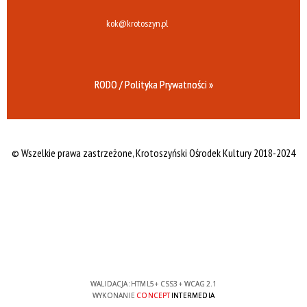
kok@krotoszyn.pl
RODO / Polityka Prywatności »
© Wszelkie prawa zastrzeżone,
Krotoszyński Ośrodek Kultury 2018-2024
WALIDACJA:
HTML5
+
CSS3
+
WCAG 2.1
WYKONANIE
CONCEPT
INTERMEDIA