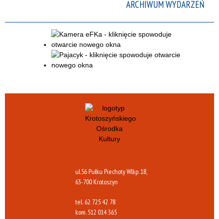
ARCHIWUM WYDARZEŃ
ul.56 Pułku Piechoty Wlkp. 18,
63-700 Krotoszyn
tel.
62 725 42 78
kom.
512 014 365