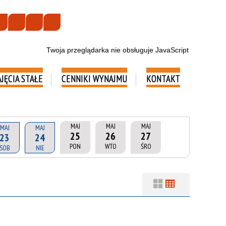
Twoja przeglądarka nie obsługuje JavaScript
AJĘCIA STAŁE
CENNIKI WYNAJMU
KONTAKT
MAJ
MAJ
MAJ
MAJ
MAJ
25
26
27
23
24
PON
WTO
ŚRO
SOB
NIE
Filtry
Szukana fraza
ń