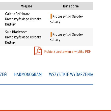
Kategoria
Miejsce
Kategorie
Galeria Refektarz
Krotoszyński Ośrodek
Trwające w
Krotoszyńskiego Ośrodka
—
Kultury
zakresie
Kultury
Sala Blackroom
Krotoszyński Ośrodek
Krotoszyńskiego Ośrodka
Miejsce
Kultury
Kultury
Organizator
Pobierz zestawienie w pliku PDF
Promowane
ZEŃ
HARMONOGRAM
WSZYSTKIE WYDARZENIA