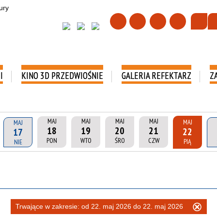
I
KINO 3D PRZEDWIOŚNIE
GALERIA REFEKTARZ
Z
MAJ
MAJ
MAJ
MAJ
MAJ
MAJ
18
19
20
21
22
17
PON
WTO
ŚRO
CZW
PIĄ
NIE
Trwające w zakresie:
od 22. maj 2026 do 22. maj 2026
Usu