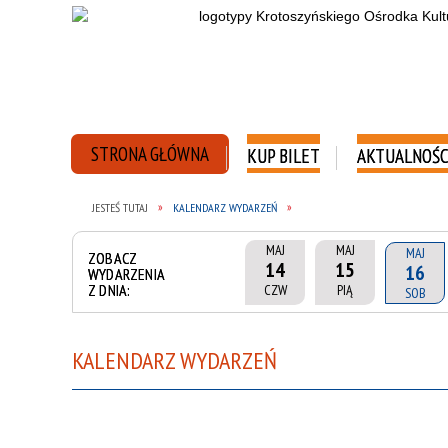
STRONA GŁÓWNA
KUP BILET
AKTUALNOŚC
JESTEŚ TUTAJ
KALENDARZ WYDARZEŃ
MAJ
MAJ
MAJ
ZOBACZ
14
15
16
WYDARZENIA
Z DNIA:
CZW
PIĄ
SOB
KALENDARZ WYDARZEŃ