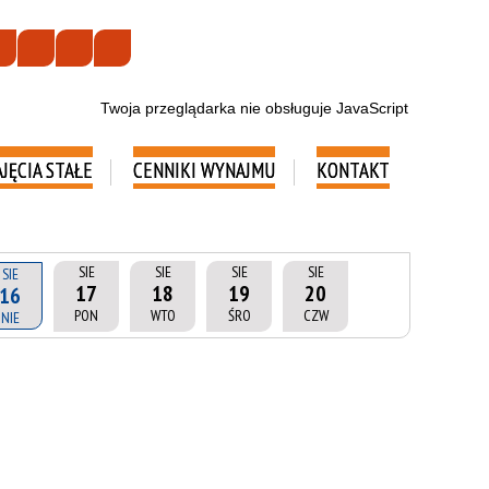
Twoja przeglądarka nie obsługuje JavaScript
AJĘCIA STAŁE
CENNIKI WYNAJMU
KONTAKT
SIE
SIE
SIE
SIE
SIE
17
18
19
20
16
PON
WTO
ŚRO
CZW
NIE