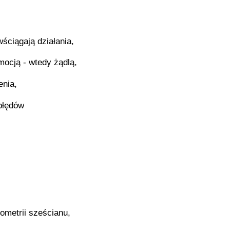
ściągają działania,
ocją - wtedy żądlą,
enia,
błędów
ometrii sześcianu,