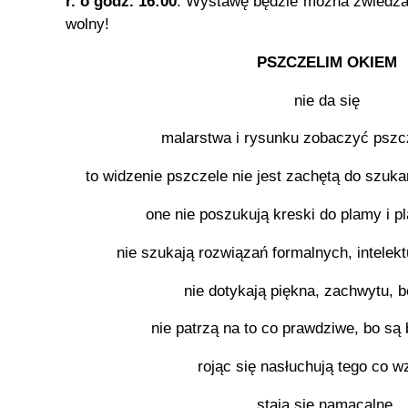
r. o godz. 16:00
. Wystawę będzie można zwiedzać
wolny!
PSZCZELIM OKIEM
nie da się
malarstwa i rysunku zobaczyć pszc
to widzenie pszczele nie jest zachętą do szuka
one nie poszukują kreski do plamy i p
nie szukają rozwiązań formalnych, intelek
nie dotykają piękna, zachwytu, b
nie patrzą na to co prawdziwe, bo są 
rojąc się nasłuchują tego co w
stają się namacalne,