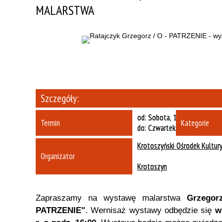
MALARSTWA
Szczegóły:
od:
Sobota, 15-06-2024
Termin
Kategorie
do:
Czwartek, 15-08-2024
Krotoszyński Ośrodek Kultur
Organizator
Krotoszyn
Zapraszamy na wystawę malarstwa
Grzegor
PATRZENIE"
. Wernisaż wystawy odbędzie się
w