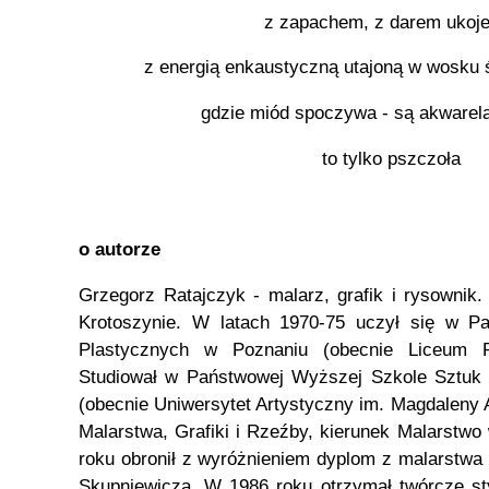
z zapachem, z darem ukoje
z energią enkaustyczną utajoną w wosku 
gdzie miód spoczywa - są akwarelą
to tylko pszczoła
o autorze
Grzegorz Ratajczyk - malarz, grafik i rysowni
Krotoszynie. W latach 1970-75 uczył się w 
Plastycznych w Poznaniu (obecnie Liceum P
Studiował w Państwowej Wyższej Szkole Sztuk
(obecnie Uniwersytet Artystyczny im. Magdaleny
Malarstwa, Grafiki i Rzeźby, kierunek Malarstwo
roku obronił z wyróżnieniem dyplom z malarstwa 
Skupniewicza. W 1986 roku otrzymał twórcze st