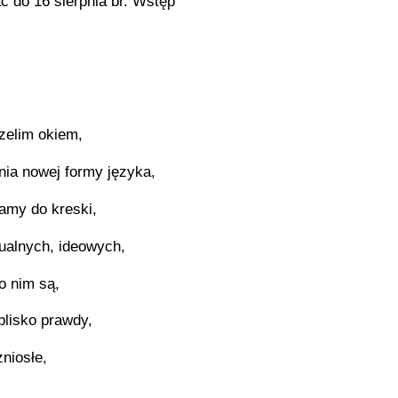
 do 16 sierpnia br. Wstęp
zelim okiem,
nia nowej formy języka,
lamy do kreski,
tualnych, ideowych,
o nim są,
blisko prawdy,
zniosłe,