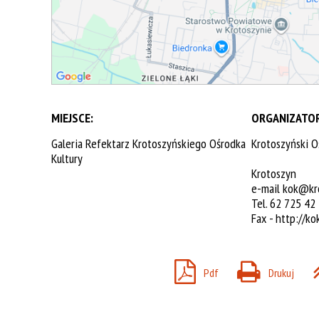
MIEJSCE:
ORGANIZATOR
Galeria Refektarz Krotoszyńskiego Ośrodka
Krotoszyński O
Kultury
Krotoszyn
e-mail
kok@kro
Tel. 62 725 42
Fax -
http://ko
Pdf
Drukuj