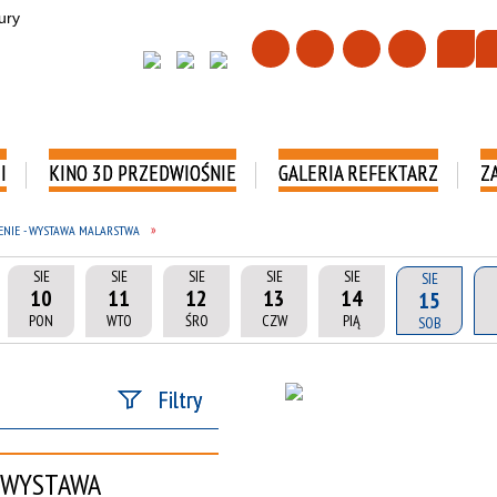
I
KINO 3D PRZEDWIOŚNIE
GALERIA REFEKTARZ
Z
RZENIE - WYSTAWA MALARSTWA
SIE
SIE
SIE
SIE
SIE
SIE
10
11
12
13
14
15
PON
WTO
ŚRO
CZW
PIĄ
SOB
Filtry
Szukana fraza
- WYSTAWA