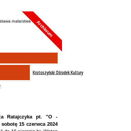
Kategoria
Trwające w zakresie
—
Archiwum
Miejsce
Organizator
Promowane
Krotoszyński Ośrodek Kultury
y
za Ratajczyka pt. "O -
 sobotę 15 czerwca 2024