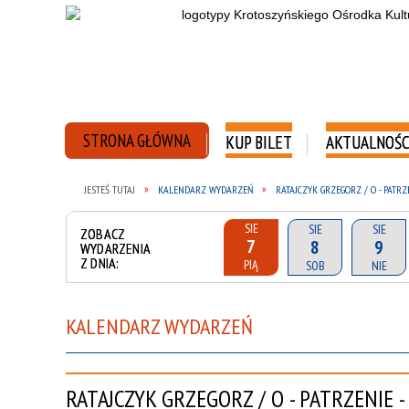
STRONA GŁÓWNA
KUP BILET
AKTUALNOŚC
JESTEŚ TUTAJ
KALENDARZ WYDARZEŃ
RATAJCZYK GRZEGORZ / O - PAT
SIE
SIE
SIE
ZOBACZ
7
8
9
WYDARZENIA
Z DNIA:
PIĄ
SOB
NIE
KALENDARZ WYDARZEŃ
RATAJCZYK GRZEGORZ / O - PATRZENIE 