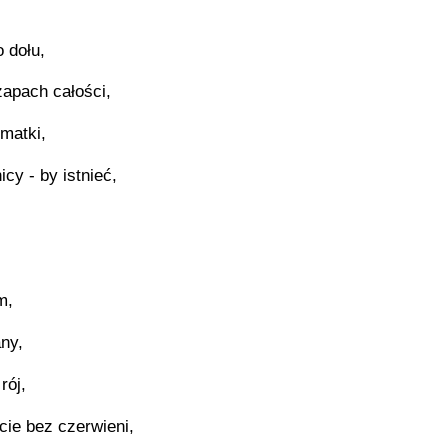
 dołu,
zapach całości,
matki,
cy - by istnieć,
m,
any,
rój,
cie bez czerwieni,