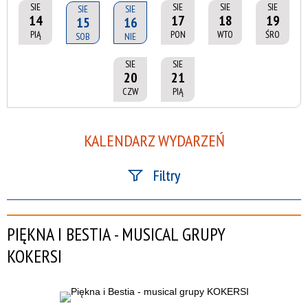
SIE
SIE
SIE
SIE
SIE
SIE
14
17
18
19
15
16
PIĄ
PON
WTO
ŚRO
SOB
NIE
SIE
SIE
20
21
CZW
PIĄ
KALENDARZ WYDARZEŃ
Filtry
Szukana fraza
PIĘKNA I BESTIA - MUSICAL GRUPY
Kategoria
KOKERSI
Trwające w zakresie
—