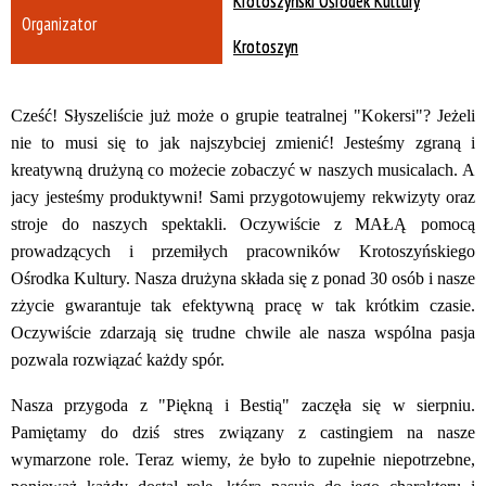
Krotoszyński Ośrodek Kultury
Organizator
Krotoszyn
Cześć! Słyszeliście już może o grupie teatralnej "Kokersi"? Jeżeli
nie to musi się to jak
najszybciej zmienić! Jesteśmy zgraną i
kreatywną drużyną co możecie zobaczyć w naszych
musicalach. A
jacy jesteśmy produktywni! Sami przygotowujemy rekwizyty oraz
stroje do naszych
spektakli. Oczywiście z MAŁĄ pomocą
prowadzących i przemiłych pracowników Krotoszyńskiego
Ośrodka Kultury. Nasza drużyna składa się z ponad 30 osób i nasze
zżycie gwarantuje tak
efektywną pracę w tak krótkim czasie.
Oczywiście zdarzają się trudne chwile ale nasza wspólna
pasja
pozwala rozwiązać każdy spór.
Nasza przygoda z "Piękną i Bestią" zaczęła się w sierpniu.
Pamiętamy do dziś stres związany z
castingiem na nasze
wymarzone role. Teraz wiemy, że było to zupełnie niepotrzebne,