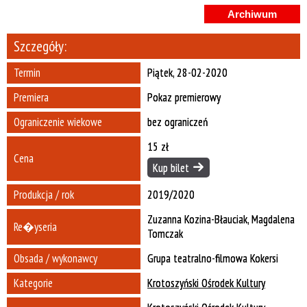
Miejsce
Archiwum
Szczegóły:
Organizator
Termin
Piątek, 28-02-2020
Promowane
Premiera
Pokaz premierowy
Ograniczenie wiekowe
bez ograniczeń
15 zł
Cena
Kup bilet
Produkcja / rok
2019/2020
Zuzanna Kozina-Błauciak, Magdalena
Re�yseria
Tomczak
Obsada / wykonawcy
Grupa teatralno-filmowa Kokersi
Kategorie
Krotoszyński Ośrodek Kultury