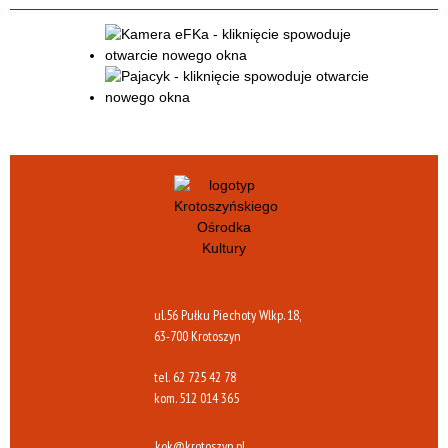
ul.56 Pułku Piechoty Wlkp. 18,
63-700 Krotoszyn
tel.
62 725 42 78
kom.
512 014 365
kok@krotoszyn.pl