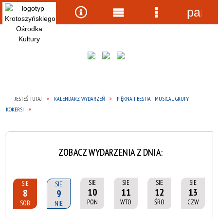
panel
Wyszukiwarka
Narzędzia
Menu
Menu
główne
szczegółow
JESTEŚ TUTAJ
KALENDARZ WYDARZEŃ
PIĘKNA I BESTIA - MUSICAL GRUPY
KOKERSI
ZOBACZ WYDARZENIA Z DNIA:
SIE
SIE
SIE
SIE
SIE
SIE
10
11
12
13
8
9
PON
WTO
ŚRO
CZW
SOB
NIE