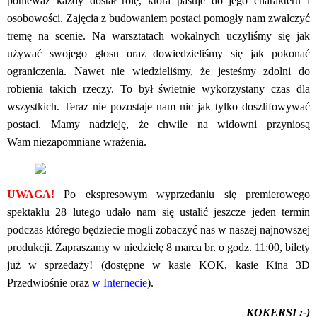
ponieważ
każdy dostał rolę, która pasuje do jego charakteru i
osobowości. Zajęcia z budowaniem
postaci pomogły nam zwalczyć
tremę na scenie. Na warsztatach wokalnych uczyliśmy się jak
używać
swojego głosu oraz dowiedzieliśmy się jak pokonać
ograniczenia. Nawet nie wiedzieliśmy, że
jesteśmy zdolni do
robienia takich rzeczy. To był świetnie wykorzystany czas dla
wszystkich.
Teraz nie pozostaje nam nic jak tylko doszlifowywać
postaci.
Mamy nadzieję, że chwile na widowni przyniosą
Wam niezapomniane wrażenia.
UWAGA!
Po ekspresowym wyprzedaniu się premierowego
spektaklu 28 lutego udało nam się ustalić jeszcze jeden termin
podczas którego będziecie mogli zobaczyć nas w naszej najnowszej
produkcji. Zapraszamy w niedzielę 8 marca br. o godz. 11:00, bilety
już w sprzedaży! (dostępne w kasie KOK, kasie Kina 3D
Przedwiośnie oraz
w Internecie
).
KOKERSI :-)