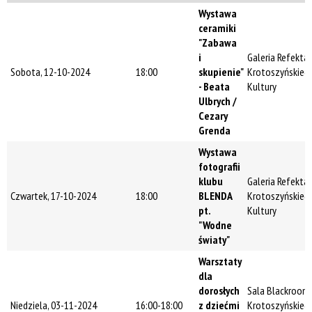
Trwające w
Wystawa
zakresie
ceramiki
"Zabawa
—
i
Galeria Refekta
Sobota, 12-10-2024
18:00
skupienie"
Krotoszyńskieg
Miejsce
- Beata
Kultury
Ulbrych /
Cezary
Grenda
Organizator
Wystawa
fotografii
klubu
Galeria Refekta
Promowane
Czwartek, 17-10-2024
18:00
BLENDA
Krotoszyńskieg
pt.
Kultury
"Wodne
światy"
Warsztaty
dla
dorosłych
Sala Blackroom
Niedziela, 03-11-2024
16:00-18:00
z dziećmi
Krotoszyńskieg