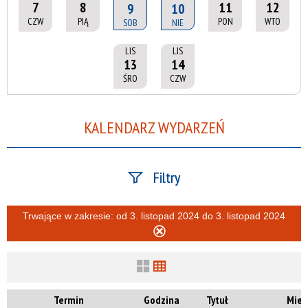
7
8
11
12
9
10
CZW
PIĄ
PON
WTO
SOB
NIE
LIS
LIS
13
14
ŚRO
CZW
KALENDARZ WYDARZEŃ
Filtry
Szukana fraza
Trwające w zakresie:
od 3. listopad 2024 do 3. listopad 2024
Usuń
ten
filtr
Kategoria
Termin
Godzina
Tytuł
Miej