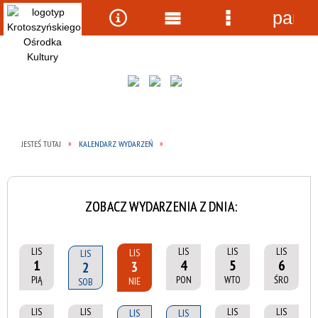
panel
Wyszukiwarka
Narzędzia
Menu
Menu
główne
szczegółow
JESTEŚ TUTAJ
KALENDARZ WYDARZEŃ
ZOBACZ WYDARZENIA Z DNIA:
LIS
LIS
LIS
LIS
LIS
LIS
1
4
5
6
3
2
PIĄ
PON
WTO
ŚRO
NIE
SOB
LIS
LIS
LIS
LIS
LIS
LIS