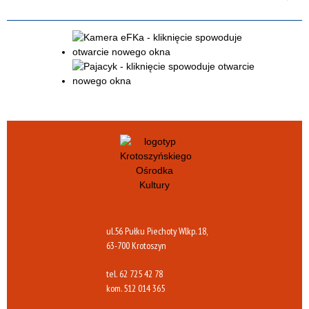
ul.56 Pułku Piechoty Wlkp. 18,
63-700 Krotoszyn
tel.
62 725 42 78
kom.
512 014 365