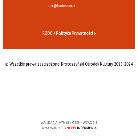
kok@krotoszyn.pl
RODO / Polityka Prywatności »
© Wszelkie prawa zastrzeżone,
Krotoszyński Ośrodek Kultury 2018-2024
WALIDACJA:
HTML5
+
CSS3
+
WCAG 2.1
WYKONANIE
CONCEPT
INTERMEDIA