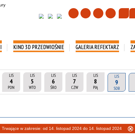
I
KINO 3D PRZEDWIOŚNIE
GALERIA REFEKTARZ
Z
LIS
LIS
LIS
LIS
LIS
LIS
4
5
6
7
8
9
PON
WTO
ŚRO
CZW
PIĄ
SOB
Trwające w zakresie:
od 14. listopad 2024 do 14. listopad 2024