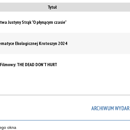
ten
Tytuł
filtr
wa Justyny Strąk "O płynącym czasie"
Tematyce Ekologicznej Krotoszyn 2024
b Filmowy: THE DEAD DON'T HURT
ARCHIWUM WYDAR