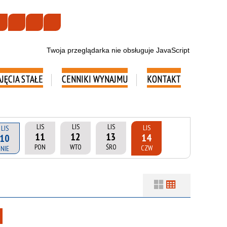
Twoja przeglądarka nie obsługuje JavaScript
AJĘCIA STAŁE
CENNIKI WYNAJMU
KONTAKT
LIS
LIS
LIS
LIS
LIS
11
12
13
14
10
PON
WTO
ŚRO
CZW
NIE
Filtry
Szukana fraza
Usuń