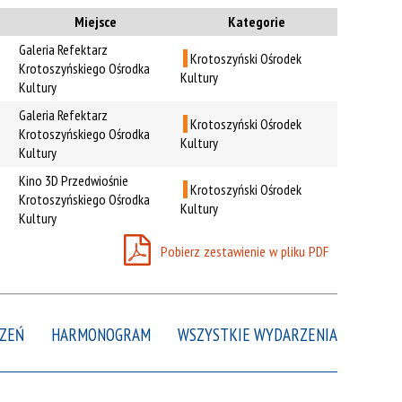
Kategoria
Miejsce
Kategorie
Galeria Refektarz
Krotoszyński Ośrodek
Trwające w
Krotoszyńskiego Ośrodka
—
Kultury
zakresie
Kultury
Galeria Refektarz
Krotoszyński Ośrodek
Krotoszyńskiego Ośrodka
Miejsce
Kultury
Kultury
Organizator
Kino 3D Przedwiośnie
Krotoszyński Ośrodek
Promowane
Krotoszyńskiego Ośrodka
Kultury
Kultury
Pobierz zestawienie w pliku PDF
ZEŃ
HARMONOGRAM
WSZYSTKIE WYDARZENIA