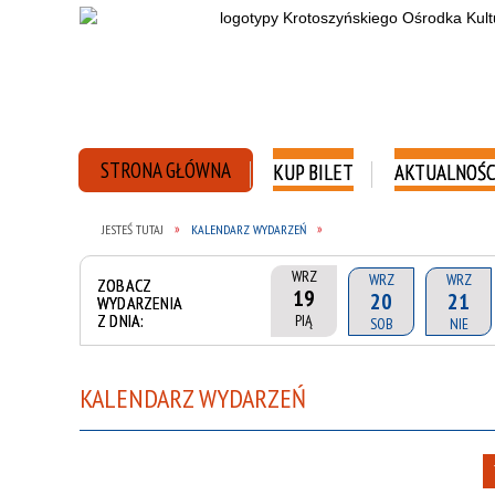
STRONA GŁÓWNA
KUP BILET
AKTUALNOŚC
JESTEŚ TUTAJ
KALENDARZ WYDARZEŃ
WRZ
WRZ
WRZ
ZOBACZ
19
20
21
WYDARZENIA
Z DNIA:
PIĄ
SOB
NIE
KALENDARZ WYDARZEŃ