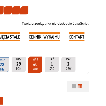
Twoja przeglądarka nie obsługuje JavaScript
AJĘCIA STAŁE
CENNIKI WYNAJMU
KONTAKT
WRZ
PAŹ
PAŹ
WRZ
WRZ
29
1
2
30
28
PON
ŚRO
CZW
WTO
NIE
Filtry
Szukana fraza
Usuń