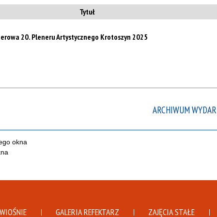
te
Tytuł
filt
erowa 20. Pleneru Artystycznego Krotoszyn 2025
ARCHIWUM WYDAR
DWIOŚNIE
GALERIA REFEKTARZ
ZAJĘCIA STAŁE