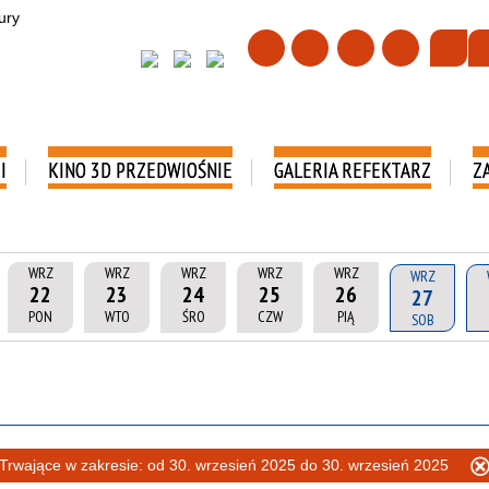
I
KINO 3D PRZEDWIOŚNIE
GALERIA REFEKTARZ
Z
WRZ
WRZ
WRZ
WRZ
WRZ
WRZ
22
23
24
25
26
27
PON
WTO
ŚRO
CZW
PIĄ
SOB
Trwające w zakresie:
od 30. wrzesień 2025 do 30. wrzesień 2025