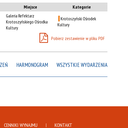
n
Kategoria
Miejsce
Kategorie
r
Galeria Refektarz
Krotoszyński Ośrodek
Trwające w
Krotoszyńskiego Ośrodka
—
Kultury
zakresie
Kultury
Pobierz zestawienie w pliku PDF
Miejsce
Organizator
Promowane
ZEŃ
HARMONOGRAM
WSZYSTKIE WYDARZENIA
CENNIKI WYNAJMU
KONTAKT