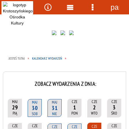
panel
Wyszukiwarka
Narzędzia
Menu
Menu
główne
szczegółow
JESTEŚ TUTAJ
KALENDARZ WYDARZEŃ
ZOBACZ WYDARZENIA Z DNIA:
MAJ
CZE
CZE
CZE
MAJ
MAJ
29
1
2
3
30
31
PIĄ
PON
WTO
ŚRO
SOB
NIE
CZE
CZE
CZE
CZE
CZE
CZE