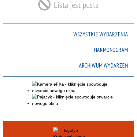
Lista jest pusta
Trwające w
zakresie
—
WSZYSTKIE WYDARZENIA
Miejsce
HARMONOGRAM
Organizator
ARCHIWUM WYDARZEŃ
Promowane