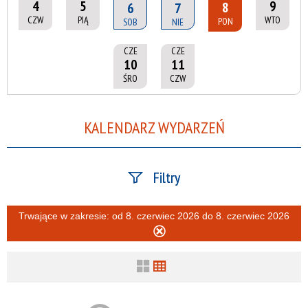
4
5
9
8
6
7
CZW
PIĄ
WTO
PON
SOB
NIE
CZE
CZE
10
11
ŚRO
CZW
KALENDARZ WYDARZEŃ
Filtry
Szukana fraza
Trwające w zakresie:
od 8. czerwiec 2026 do 8. czerwiec 2026
Usuń
ten
filtr
Kategoria