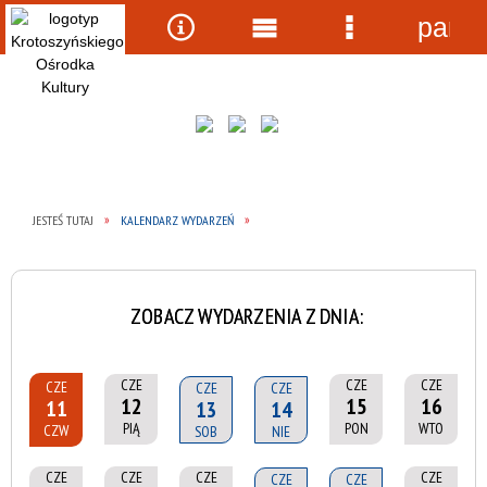
panel
Wyszukiwarka
Narzędzia
Menu
Menu
główne
szczegółow
JESTEŚ TUTAJ
KALENDARZ WYDARZEŃ
ZOBACZ WYDARZENIA Z DNIA:
CZE
CZE
CZE
CZE
CZE
CZE
12
15
16
11
13
14
PIĄ
PON
WTO
CZW
SOB
NIE
CZE
CZE
CZE
CZE
CZE
CZE