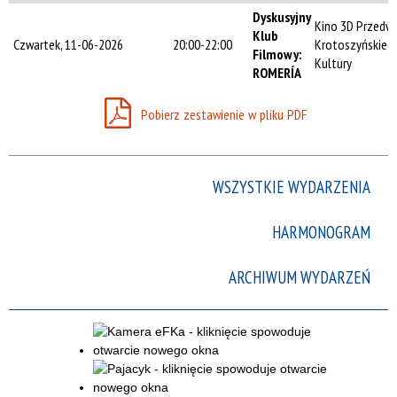
Trwające w
Dyskusyjny
Kino 3D Przedwi
zakresie
Klub
Czwartek, 11-06-2026
20:00-22:00
Krotoszyńskieg
Filmowy:
Kultury
—
ROMERÍA
Miejsce
Pobierz zestawienie w pliku PDF
Organizator
WSZYSTKIE WYDARZENIA
HARMONOGRAM
Promowane
ARCHIWUM WYDARZEŃ