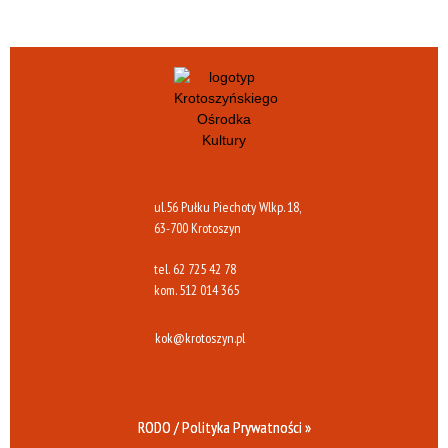
ul.56 Pułku Piechoty Wlkp. 18,
63-700 Krotoszyn
tel.
62 725 42 78
kom.
512 014 365
kok@krotoszyn.pl
RODO / Polityka Prywatności »