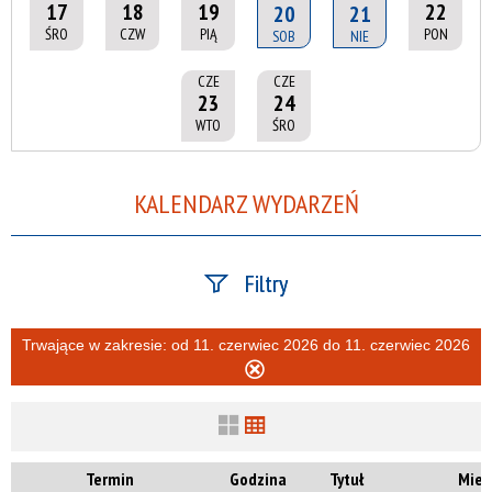
17
18
19
22
20
21
ŚRO
CZW
PIĄ
PON
SOB
NIE
CZE
CZE
23
24
WTO
ŚRO
KALENDARZ WYDARZEŃ
Filtry
Szukana fraza
Trwające w zakresie:
od 11. czerwiec 2026 do 11. czerwiec 2026
Usuń
ten
filtr
Kategoria
Termin
Godzina
Tytuł
Miej