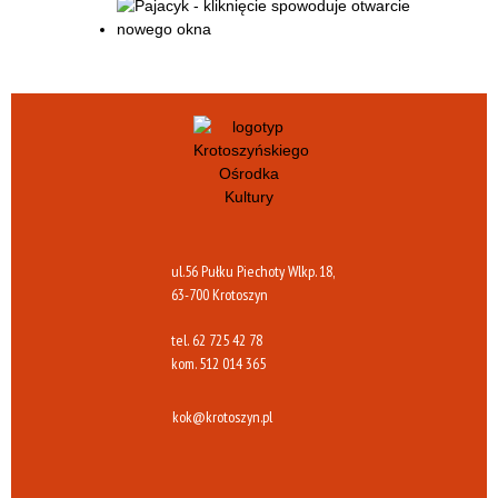
ul.56 Pułku Piechoty Wlkp. 18,
63-700 Krotoszyn
tel.
62 725 42 78
kom.
512 014 365
kok@krotoszyn.pl