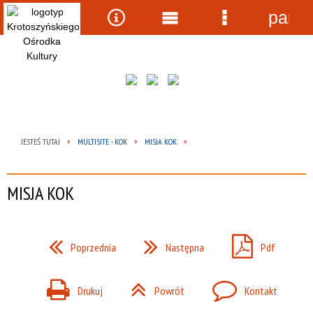
panel
Wyszukiwarka
Narzędzia
Menu
Menu
główne
szczegółow
JESTEŚ TUTAJ
MULTISITE - KOK
MISJA KOK
MISJA KOK
Poprzednia
Następna
Pdf
Drukuj
Powrót
Kontakt